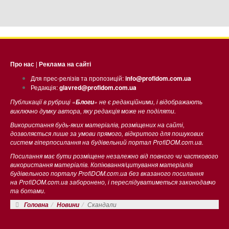
Про нас
|
Реклама на сайті
Для прес-релізів та пропозицій:
info@profidom.com.ua
Редакція:
glavred@profidom.com.ua
Публикації в рубриці «
» не є редакційними, і відображають
Блоги
виключно думку автора, яку редакція може не поділяти.
Використання будь-яких матеріалів, розміщених на сайті,
дозволяється лише за умови прямого, відкритого для пошукових
систем гіперпосилання на будівельний портал ProfiDOM.com.ua.
Посилання має бути розміщене незалежно від повного чи часткового
використання матеріалів. Копіювання/цитування матеріалів
будівельного порталу ProfiDOM.com.ua без вказаного посилання
на ProfiDOM.com.ua заборонено, і переслідуватиметься законодавчо
та ботами.
Скандали
Головна
Новини