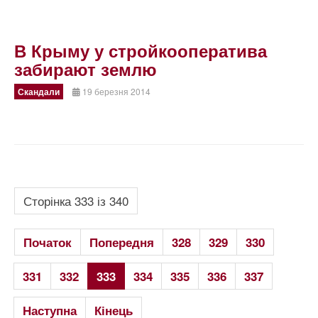
В Крыму у стройкооператива
забирают землю
Скандали
19 березня 2014
Сторінка 333 із 340
Початок
Попередня
328
329
330
331
332
333
334
335
336
337
Наступна
Кінець