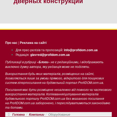
дверных конструкций
Про нас
|
Реклама на сайті
Для прес-релізів та пропозицій:
info@profidom.com.ua
Редакція:
glavred@profidom.com.ua
Публикації в рубриці «
» не є редакційними, і відображають
Блоги
виключно думку автора, яку редакція може не поділяти.
Використання будь-яких матеріалів, розміщених на сайті,
дозволяється лише за умови прямого, відкритого для пошукових
систем гіперпосилання на будівельний портал ProfiDOM.com.ua.
Посилання має бути розміщене незалежно від повного чи часткового
використання матеріалів. Копіювання/цитування матеріалів
будівельного порталу ProfiDOM.com.ua без вказаного посилання
на ProfiDOM.com.ua заборонено, і переслідуватиметься законодавчо
та ботами.
Оборудование
Головна
Компании