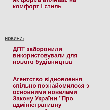
комфорт і стиль
НОВИНИ:
ДПТ заборонили
використовували для
нового будiвництва
Агентство вiдновлення
спiльно познайомилося з
основними новелами
Закону України "Про
адмiнiстративну