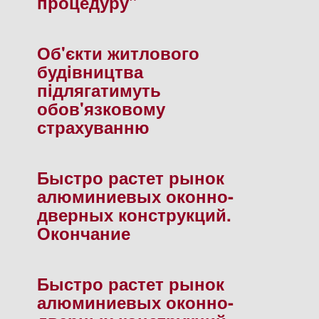
процедуру"
Об'єкти житлового
будiвництва
пiдлягатимуть
обов'язковому
страхуванню
Быстро растет рынок
алюминиевых оконно-
дверных конструкций.
Окончание
Быстро растет рынок
алюминиевых оконно-