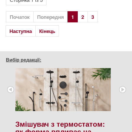
Початок
Попередня
1
2
3
Наступна
Кінець
Вибір редакції:
Змішувач з термостатом:
як форма впливає на