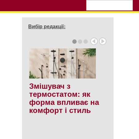
Вибір редакції:
Змішувач з
термостатом: як
форма впливає на
комфорт і стиль