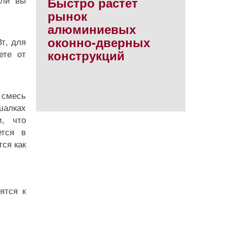
Быстро растет
рынок
алюминиевых
оконно-дверных
т, для
конструкций
ете от
 смесь
шалках
и, что
ется в
ся как
ятся к