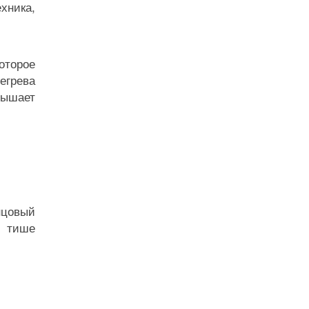
хника,
оторое
егрева
вышает
нцовый
т тише