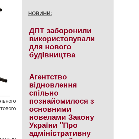
НОВИНИ:
ДПТ заборонили
використовували
для нового
будiвництва
Агентство
вiдновлення
спiльно
познайомилося з
льного
основними
тового
новелами Закону
України "Про
адмiнiстративну
зумные