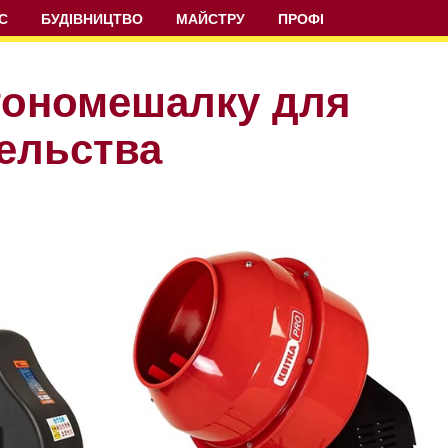
С
БУДІВНИЦТВО
МАЙСТРУ
ПРОФІ
тономешалку для
тельства