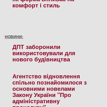
комфорт і стиль
НОВИНИ:
ДПТ заборонили
використовували для
нового будiвництва
Агентство вiдновлення
спiльно познайомилося з
основними новелами
Закону України "Про
адмiнiстративну