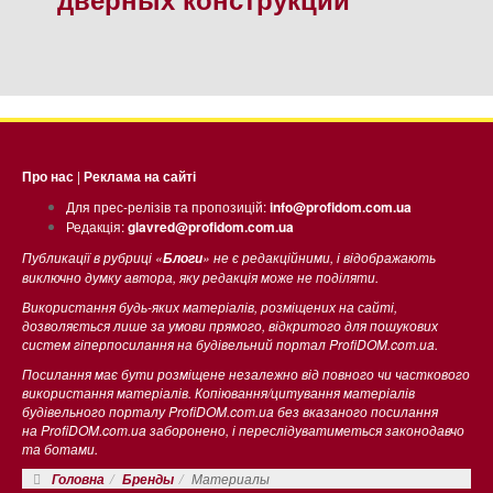
Про нас
|
Реклама на сайті
Для прес-релізів та пропозицій:
info@profidom.com.ua
Редакція:
glavred@profidom.com.ua
Публикації в рубриці «
» не є редакційними, і відображають
Блоги
виключно думку автора, яку редакція може не поділяти.
Використання будь-яких матеріалів, розміщених на сайті,
дозволяється лише за умови прямого, відкритого для пошукових
систем гіперпосилання на будівельний портал ProfiDOM.com.ua.
Посилання має бути розміщене незалежно від повного чи часткового
використання матеріалів. Копіювання/цитування матеріалів
будівельного порталу ProfiDOM.com.ua без вказаного посилання
на ProfiDOM.com.ua заборонено, і переслідуватиметься законодавчо
та ботами.
Материалы
Головна
Бренды