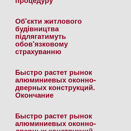
процедуру"
Об'єкти житлового
будiвництва
пiдлягатимуть
обов'язковому
страхуванню
Быстро растет рынок
алюминиевых оконно-
дверных конструкций.
Окончание
Быстро растет рынок
алюминиевых оконно-
дверных конструкций