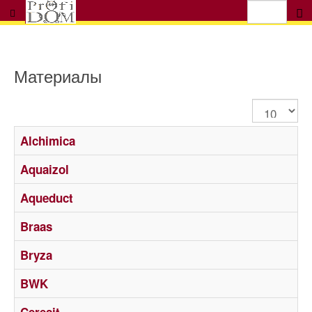
Материалы
Показуват
Alchimica
Aquaizol
Aqueduct
Braas
Bryza
BWK