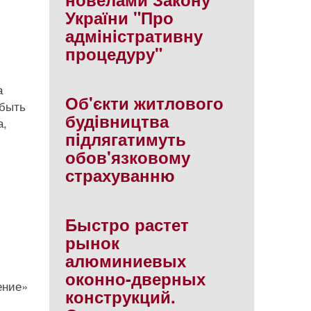
України "Про
адмiнiстративну
процедуру"
а
Об'єкти житлового
 быть
будiвництва
а,
пiдлягатимуть
обов'язковому
страхуванню
Быстро растет
рынок
алюминиевых
оконно-дверных
ение»
конструкций.