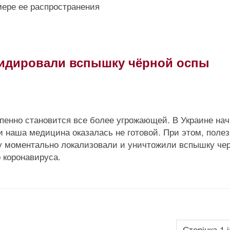
мере ее распространения
квидировали вспышку чёрной оспы
пенно становится все более угрожающей. В Украине нач
 наша медицина оказалась не готовой. При этом, полез
ду моментально локализовали и уничтожили вспышку че
 коронавируса.
Сторінка 1 і