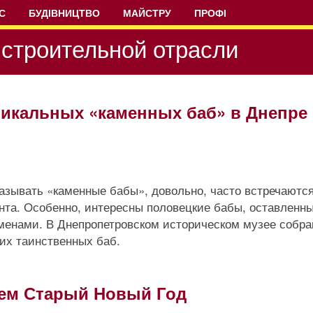
С
БУДІВНИЦТВО
МАЙСТРУ
ПРОФІ
строительной отрасли
уникальных «каменных баб» в Днепре
азывать «каменные бабы», довольно, часто встречаются
нта. Особенно, интересны половецкие бабы, оставленны
менами. В Днепропетровском историческом музее собра
ких таинственных баб.
уем Старый Новый Год