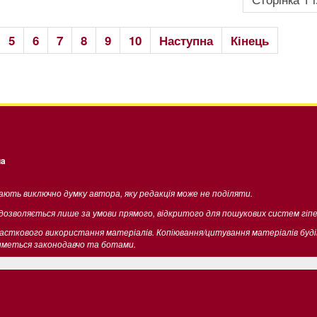
5
6
7
8
9
10
Наступна
Кінець
ua
жають виключно думку автора, яку редакція може не поділяти.
 дозволяється лише за умови прямого, відкритого для пошукових систем гіп
часткового використання матеріалів. Копіювання/цитування матеріалів буд
тиметься законодавчо та ботами.