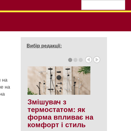
Вибір редакції:
 на
е на
на
Змішувач з
термостатом: як
форма впливає на
комфорт і стиль