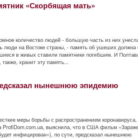
амятник «Скорбящая мать»
громное количество людей - большую часть из них унесл
ть люди на Востоке страны, - память об ушеших должна
вшиеся в живых ставили памятники погибшим. И Полтав
 также, хранит эту память...
редсказал нынешнюю эпидемию
жесткие меры борьбы с распространением коронавируса,
а ProfiDom.com.ua, выяснила, что в США фильм «Зараж
 будет инфицирован»), по сути, предсказал нынешнюю