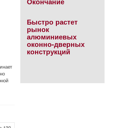
Окончание
Быстро растет
рынок
алюминиевых
оконно-дверных
конструкций
инает
но
рной
з 130