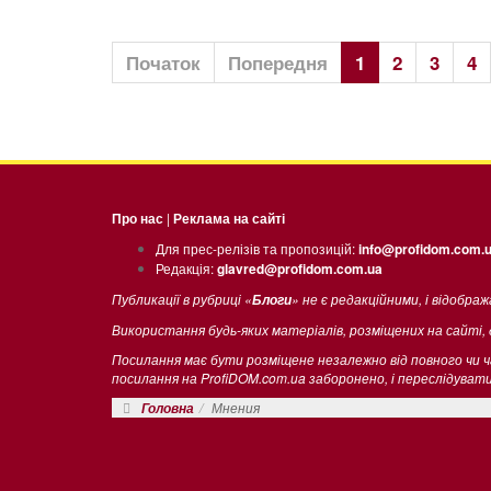
Початок
Попередня
1
2
3
4
Про нас
|
Реклама на сайті
Для прес-релізів та пропозицій:
info@profidom.com.
Редакція:
glavred@profidom.com.ua
Публикації в рубриці «
» не є редакційними, і відобра
Блоги
Використання будь-яких матеріалів, розміщених на сайті,
Посилання має бути розміщене незалежно від повного чи 
посилання на ProfiDOM.com.ua заборонено, і переслідува
Мнения
Головна