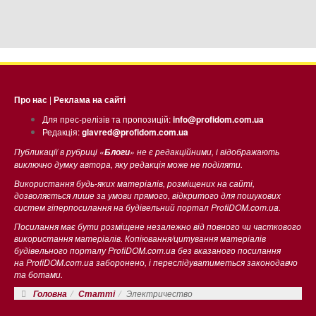
Про нас
|
Реклама на сайті
Для прес-релізів та пропозицій:
info@profidom.com.ua
Редакція:
glavred@profidom.com.ua
Публикації в рубриці «
» не є редакційними, і відображають
Блоги
виключно думку автора, яку редакція може не поділяти.
Використання будь-яких матеріалів, розміщених на сайті,
дозволяється лише за умови прямого, відкритого для пошукових
систем гіперпосилання на будівельний портал ProfiDOM.com.ua.
Посилання має бути розміщене незалежно від повного чи часткового
використання матеріалів. Копіювання/цитування матеріалів
будівельного порталу ProfiDOM.com.ua без вказаного посилання
на ProfiDOM.com.ua заборонено, і переслідуватиметься законодавчо
та ботами.
Электричество
Головна
Статті