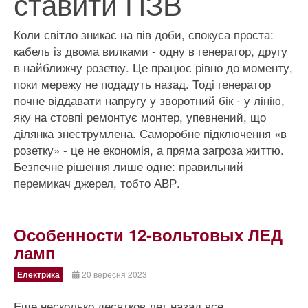
ставити ПЗВ
Коли світло зникає на пів доби, спокуса проста:
кабель із двома вилками - одну в генератор, другу
в найближчу розетку. Це працює рівно до моменту,
поки мережу не подадуть назад. Тоді генератор
почне віддавати напругу у зворотний бік - у лінію,
яку на стовпі ремонтує монтер, упевнений, що
ділянка знеструмлена. Саморобне підключення «в
розетку» - це не економія, а пряма загроза життю.
Безпечне рішення лише одне: правильний
перемикач джерел, тобто АВР.
Особенности 12-вольтовых ЛЕД
ламп
Електрика
20 вересня 2023
Еще несколько десятков лет назад все