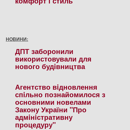
комфорт і стиль
НОВИНИ:
ДПТ заборонили
використовували для
нового будiвництва
Агентство вiдновлення
спiльно познайомилося з
основними новелами
Закону України "Про
адмiнiстративну
процедуру"