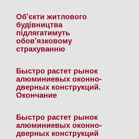
Об'єкти житлового
будiвництва
пiдлягатимуть
обов'язковому
страхуванню
Быстро растет рынок
алюминиевых оконно-
дверных конструкций.
Окончание
Быстро растет рынок
алюминиевых оконно-
дверных конструкций