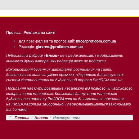
Про нас
|
Реклама на сайті
Для прес-релізів та пропозицій:
info@profidom.com.ua
Редакція:
glavred@profidom.com.ua
Публикації в рубриці «
» не є редакційними, і відображають
Блоги
виключно думку автора, яку редакція може не поділяти.
Використання будь-яких матеріалів, розміщених на сайті,
дозволяється лише за умови прямого, відкритого для пошукових
систем гіперпосилання на будівельний портал ProfiDOM.com.ua.
Посилання має бути розміщене незалежно від повного чи часткового
використання матеріалів. Копіювання/цитування матеріалів
будівельного порталу ProfiDOM.com.ua без вказаного посилання
на ProfiDOM.com.ua заборонено, і переслідуватиметься законодавчо
та ботами.
Инструменты
Головна
Новини