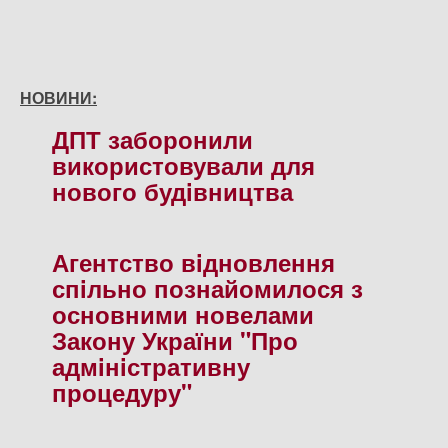
НОВИНИ:
ДПТ заборонили
використовували для
нового будiвництва
Агентство вiдновлення
спiльно познайомилося з
основними новелами
Закону України "Про
адмiнiстративну
процедуру"