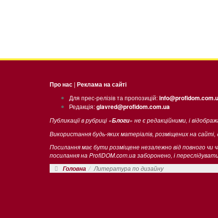
Про нас
|
Реклама на сайті
Для прес-релізів та пропозицій:
info@profidom.com.
Редакція:
glavred@profidom.com.ua
Публикації в рубриці «
» не є редакційними, і відобра
Блоги
Використання будь-яких матеріалів, розміщених на сайті,
Посилання має бути розміщене незалежно від повного чи 
посилання на ProfiDOM.com.ua заборонено, і переслідува
Литература по дизайну
Головна