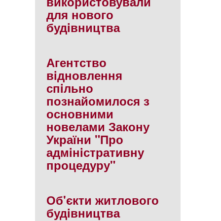
використовували
для нового
будiвництва
Агентство
вiдновлення
спiльно
познайомилося з
основними
новелами Закону
України "Про
адмiнiстративну
процедуру"
Об'єкти житлового
будiвництва