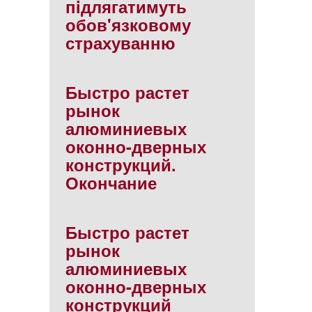
пiдлягатимуть
обов'язковому
страхуванню
Быстро растет
рынок
алюминиевых
оконно-дверных
конструкций.
Окончание
Быстро растет
рынок
алюминиевых
оконно-дверных
конструкций