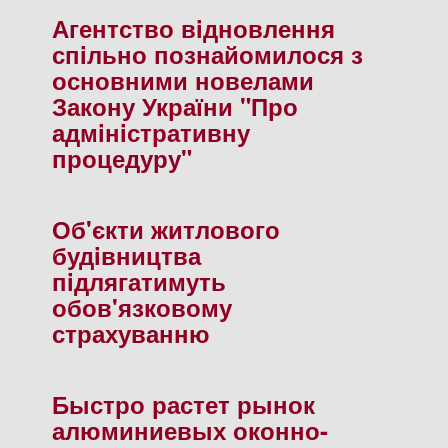
Агентство вiдновлення
спiльно познайомилося з
основними новелами
Закону України "Про
адмiнiстративну
процедуру"
Об'єкти житлового
будiвництва
пiдлягатимуть
обов'язковому
страхуванню
Быстро растет рынок
алюминиевых оконно-