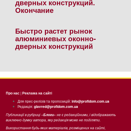
дверных конструкций.
Окончание
Быстро растет рынок
алюминиевых оконно-
дверных конструкций
Про нас
|
Реклама на сайті
Для прес-релізів та пропозицій:
info@profidom.com.ua
Редакція:
glavred@profidom.com.ua
Публикації в рубриці «
» не є редакційними, і відображають
Блоги
виключно думку автора, яку редакція може не поділяти.
Використання будь-яких матеріалів, розміщених на сайті,