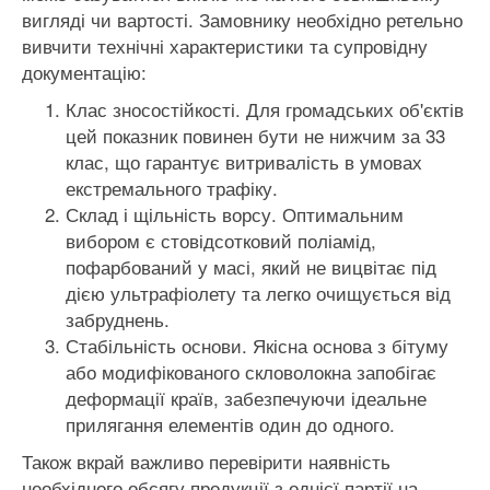
вигляді чи вартості. Замовнику необхідно ретельно
вивчити технічні характеристики та супровідну
документацію:
Клас зносостійкості. Для громадських об'єктів
цей показник повинен бути не нижчим за 33
клас, що гарантує витривалість в умовах
екстремального трафіку.
Склад і щільність ворсу. Оптимальним
вибором є стовідсотковий поліамід,
пофарбований у масі, який не вицвітає під
дією ультрафіолету та легко очищується від
забруднень.
Стабільність основи. Якісна основа з бітуму
або модифікованого скловолокна запобігає
деформації країв, забезпечуючи ідеальне
прилягання елементів один до одного.
Також вкрай важливо перевірити наявність
необхідного обсягу продукції з однієї партії на