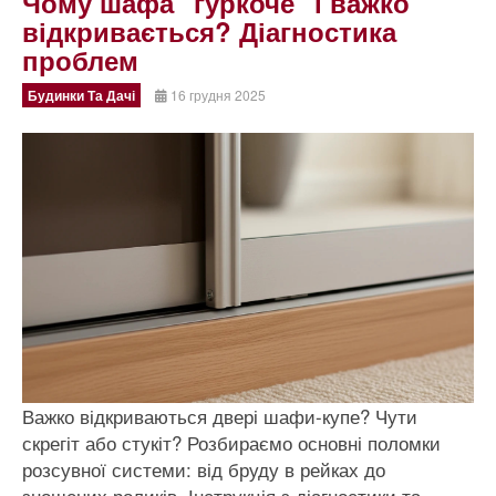
Чому шафа "гуркоче" і важко
відкривається? Діагностика
проблем
Будинки Та Дачі
16 грудня 2025
Важко відкриваються двері шафи-купе? Чути
скрегіт або стукіт? Розбираємо основні поломки
розсувної системи: від бруду в рейках до
зношених роликів. Інструкція з діагностики та