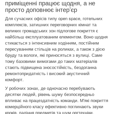
приміщенні працює щодня, а не
просто доповнює інтер’єр
Для сучасних офісів типу open space, готельних
комплексів, затишних переговорних кімнат та
великих громадських зон підлогове покриття є
найбільш експлуатованим елементом. Воно щодня
стикається з інтенсивним ходінням, постійним
пересуванням стільців на роликах, а також з дією
бруду та вологи, які приносяться з вулиці. Саме
тому базовими вимогами до таких матеріалів
стають підвищена зносостійкість, бездоганна
ремонтопридатність і високий акустичний
комфорт.
У робочих зонах, де одночасно перебувають
десятки людей, рівень шуму безпосередньо
впливає на працездатність команди. М'які покриття
комерційного класу ефективно поглинають звуки
кроків, падіння предметів та шум оргтехніки,