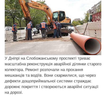
У Днiпрi на Слобожанському проспектi триває
масштабна реконструкцiя аварiйної дiлянки старого
колектора. Ремонт розпочали на прохання
мешканцiв та водiїв. Вони скаржилися, що через
дефекти дощоприймальної системи страждає
дорожнє покриття i створюються аварiйнi ситуацiї
на дорозi.