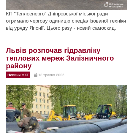
КП "Теплоенерго" Днiпровської мiської ради
отримало чергову одиницю спецiалiзованої технiки
вiд уряду Японiї. Цього разу - новий самоскид.
Львiв розпочав гiдравлiку
теплових мереж Залiзничного
району
Новини ЖКГ
13 травня 2025