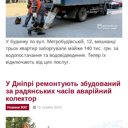
У будинку по вул. Метробудiвськiй, 12, мешканцi
трьох квартир заборгували майже 140 тис. грн. за
водопостачання та водовiдведення. Тепер їх
вiдключають вiд цих послуг.
У Днiпрi ремонтують збудований
за радянських часiв аварiйний
колектор
Новини ЖКГ
15 травня 2025