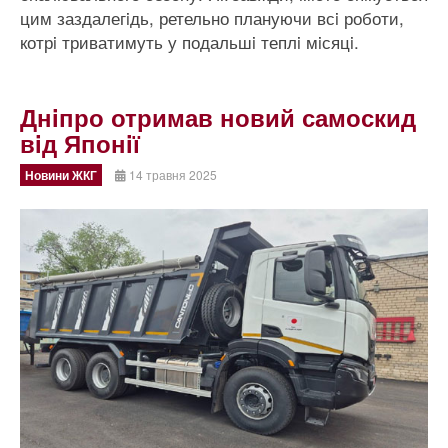
цим заздалегiдь, ретельно плануючи всi роботи,
котрi триватимуть у подальшi теплi мiсяцi.
Днiпро отримав новий самоскид
вiд Японiї
Новини ЖКГ
14 травня 2025