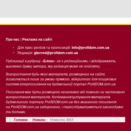
Про нас
|
Реклама на сайті
Для прес-релізів та пропозицій:
info@profidom.com.ua
Редакція:
glavred@profidom.com.ua
Публикації в рубриці «
» не є редакційними, і відображають
Блоги
виключно думку автора, яку редакція може не поділяти.
Використання будь-яких матеріалів, розміщених на сайті,
дозволяється лише за умови прямого, відкритого для пошукових
систем гіперпосилання на будівельний портал ProfiDOM.com.ua.
Посилання має бути розміщене незалежно від повного чи часткового
використання матеріалів. Копіювання/цитування матеріалів
будівельного порталу ProfiDOM.com.ua без вказаного посилання
на ProfiDOM.com.ua заборонено, і переслідуватиметься законодавчо
та ботами.
Новости ЖКХ
Головна
Новини