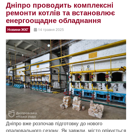
Днiпро проводить комплекснi
ремонти котлiв та встановлює
енергоощадне обладнання
Новини ЖКГ
14 травня 2025
Днiпро вже розпочав пiдготовку до нового
опалювального сезону. Як завжди, мiсто опiкується