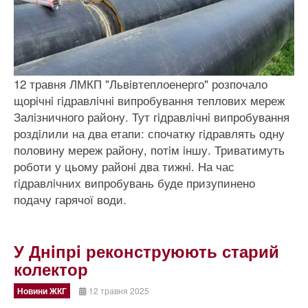
12 травня ЛМКП "Львiвтеплоенерго" розпочало
щорiчнi гiдравлiчнi випробування теплових мереж
Залiзничного району. Тут гiдравлiчнi випробування
роздiлили на два етапи: спочатку гiдравлять одну
половину мереж району, потiм iншу. Триватимуть
роботи у цьому районi два тижнi. На час
гiдравлiчних випробувань буде призупинено
подачу гарячої води.
У Днiпрi реконструюють старий
колектор
Новини ЖКГ
12 травня 2025