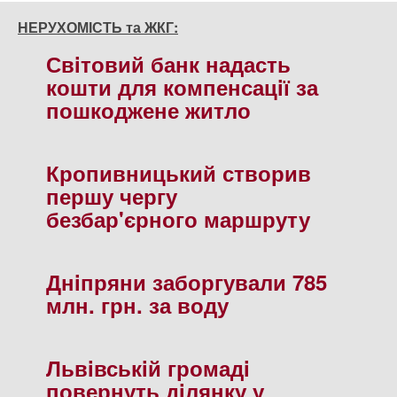
НЕРУХОМІСТЬ та ЖКГ:
Свiтовий банк надасть
кошти для компенсацiї за
пошкоджене житло
Кропивницький створив
першу чергу
безбар'єрного маршруту
Днiпряни заборгували 785
млн. грн. за воду
Львiвськiй громадi
повернуть дiлянку у