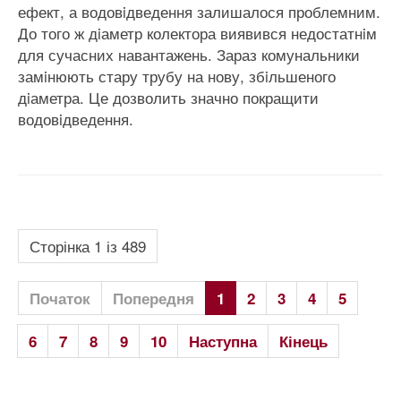
ефект, а водовiдведення залишалося проблемним.
До того ж дiаметр колектора виявився недостатнiм
для сучасних навантажень. Зараз комунальники
замiнюють стару трубу на нову, збiльшеного
дiаметра. Це дозволить значно покращити
водовiдведення.
Сторінка 1 із 489
Початок
Попередня
1
2
3
4
5
6
7
8
9
10
Наступна
Кінець