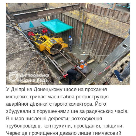
У Днiпрi на Донецькому шосе на прохання
мiсцевих триває масштабна реконструкцiя
аварiйної дiлянки старого колектора. Його
збудували з порушеннями ще за радянських часiв.
Вiн мав численнi дефекти: розходження
трубопроводiв, контрухили, просiдання, трiщини.
Через це прочищення давало лише тимчасовий