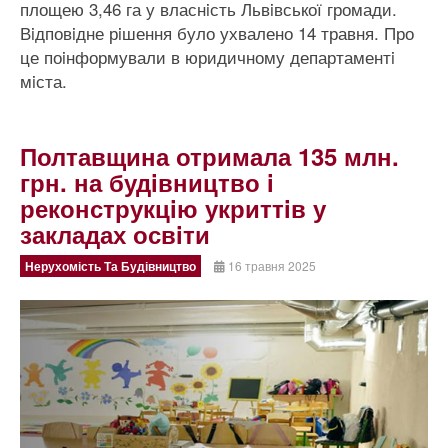
площею 3,46 га у власнiсть Львiвської громади.
Вiдповiдне рiшення було ухвалено 14 травня. Про
це поiнформували в юридичному департаментi
мiста.
Полтавщина отримала 135 млн.
грн. на будiвництво i
реконструкцiю укриттiв у
закладах освiти
Нерухомість Та Будівництво
16 травня 2025