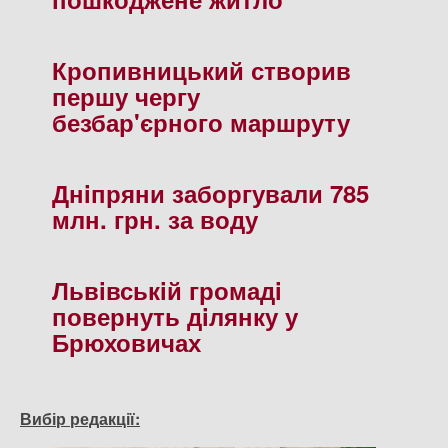
Кропивницький створив
першу чергу
безбар'єрного маршруту
Днiпряни заборгували 785
млн. грн. за воду
Львiвськiй громадi
повернуть дiлянку у
Брюховичах
Вибір редакції: