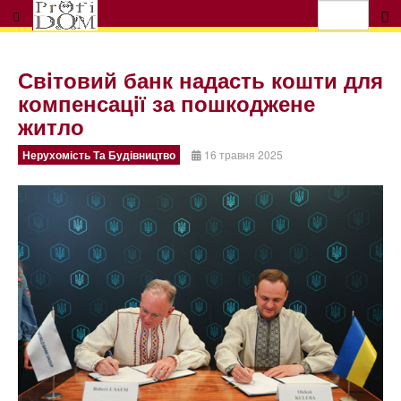
Свiтовий банк надасть кошти для
компенсацiї за пошкоджене
житло
Нерухомість Та Будівництво
16 травня 2025