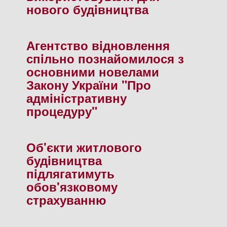
нового будiвництва
Агентство вiдновлення
спiльно познайомилося з
основними новелами
Закону України "Про
адмiнiстративну
процедуру"
Об'єкти житлового
будiвництва
пiдлягатимуть
обов'язковому
страхуванню