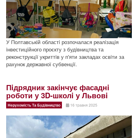
У Полтавськiй областi розпочалася реалiзацiя
iнвестицiйного проєкту з будiвництва та
реконструкцiї укриттiв у п'яти закладах освiти за
рахунок державної субвенцiї.
Пiдрядник закiнчує фасаднi
роботи у 3D-школi у Львовi
Нерухомість Та Будівництво
16 травня 2025