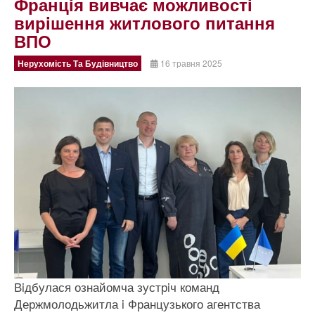
Францiя вивчає можливостi
вирiшення житлового питання
ВПО
Нерухомість Та Будівництво
16 травня 2025
Вiдбулася ознайомча зустрiч команд
Держмолодьжитла i Французького агентства