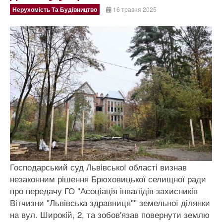
Нерухомість Та Будівництво
16 травня 2025
Господарський суд Львiвської областi визнав
незаконним рiшення Брюховицької селищної ради
про передачу ГО "Асоцiацiя iнвалiдiв захисникiв
Вiтчизни "Львiвська здравниця"" земельної дiлянки
на вул. Широкiй, 2, та зобов'язав повернути землю