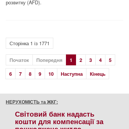
розвитку (AFD).
Сторінка 1 із 1771
Початок
Попередня
1
2
3
4
5
6
7
8
9
10
Наступна
Кінець
НЕРУХОМІСТЬ та ЖКГ:
Свiтовий банк надасть
кошти для компенсацiї за
пошкоджене житло