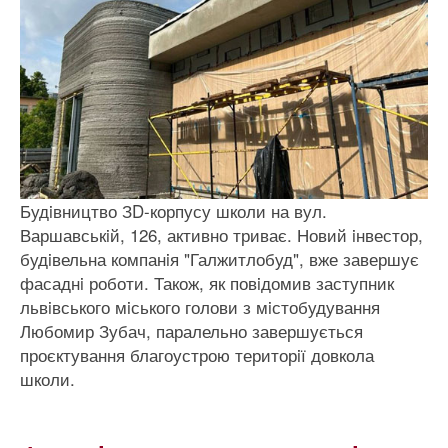
Будiвництво ЗD-корпусу школи на вул.
Варшавськiй, 126, активно триває. Новий iнвестор,
будiвельна компанiя "Галжитлобуд", вже завершує
фасаднi роботи. Також, як повiдомив заступник
львiвського мiського голови з мiстобудування
Любомир Зубач, паралельно завершується
проєктування благоустрою територiї довкола
школи.