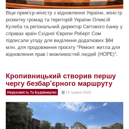
Вiце-прем'єр-мiнiстр з вiдновлення України, мiнiстр
розвитку громад та територiй України Олексiй
Кулеба та регiональний директор Свiтового банку у
справах країн Схiдної Європи Роберт Сом
пiдписали угоду для видiлення додаткових $84
млн. для продовження проєкту "Ремонт житла для
вiдновлення прав i можливостей людей (HOPE)".
Кропивницький створив першу
чергу безбар'єрного маршруту
Нерухомість Та Будівництво
16 травня 2025