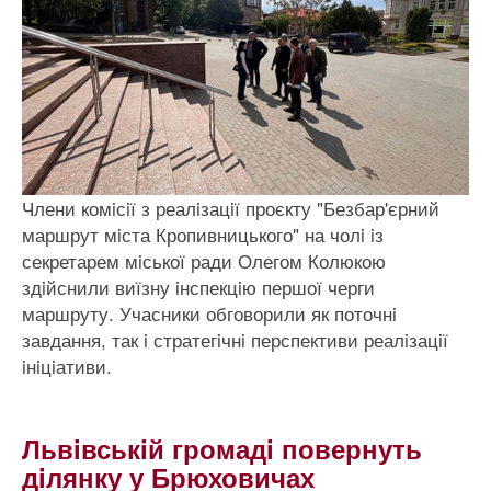
Члени комiсiї з реалiзацiї проєкту "Безбар'єрний
маршрут мiста Кропивницького" на чолi iз
секретарем мiської ради Олегом Колюкою
здiйснили виїзну iнспекцiю першої черги
маршруту. Учасники обговорили як поточнi
завдання, так i стратегiчнi перспективи реалiзацiї
iнiцiативи.
Львiвськiй громадi повернуть
дiлянку у Брюховичах