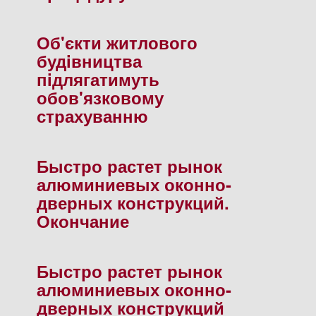
Об'єкти житлового
будiвництва
пiдлягатимуть
обов'язковому
страхуванню
Быстро растет рынок
алюминиевых оконно-
дверных конструкций.
Окончание
Быстро растет рынок
алюминиевых оконно-
дверных конструкций