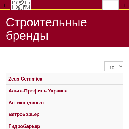
Строительные
бренды
Показуват
Zeus Ceramica
Альта-Профиль Украина
Антиконденсат
Ветробарьер
Гидробарьер