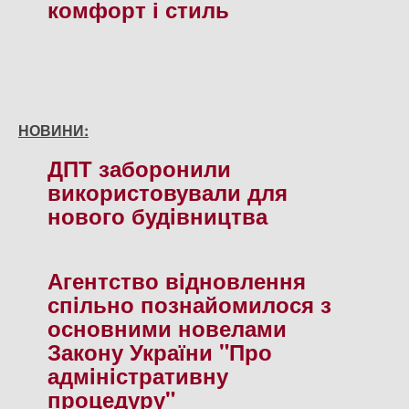
комфорт і стиль
НОВИНИ:
ДПТ заборонили
використовували для
нового будiвництва
Агентство вiдновлення
спiльно познайомилося з
основними новелами
Закону України "Про
адмiнiстративну
процедуру"