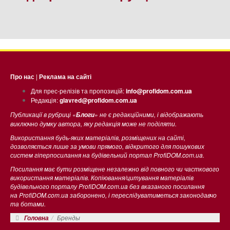
Про нас
|
Реклама на сайті
Для прес-релізів та пропозицій:
info@profidom.com.ua
Редакція:
glavred@profidom.com.ua
Публикації в рубриці «
» не є редакційними, і відображають
Блоги
виключно думку автора, яку редакція може не поділяти.
Використання будь-яких матеріалів, розміщених на сайті,
дозволяється лише за умови прямого, відкритого для пошукових
систем гіперпосилання на будівельний портал ProfiDOM.com.ua.
Посилання має бути розміщене незалежно від повного чи часткового
використання матеріалів. Копіювання/цитування матеріалів
будівельного порталу ProfiDOM.com.ua без вказаного посилання
на ProfiDOM.com.ua заборонено, і переслідуватиметься законодавчо
та ботами.
Бренды
Головна