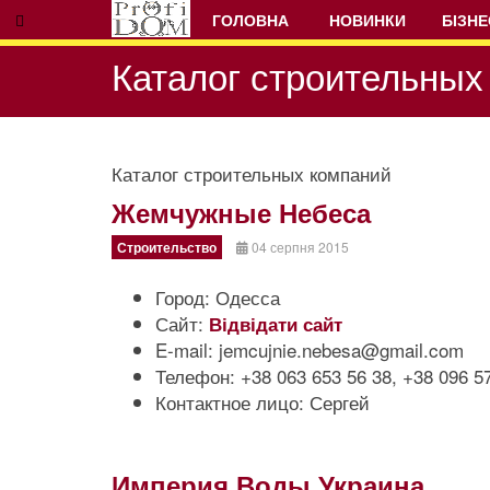
ГОЛОВНА
НОВИНКИ
БІЗНЕ
Каталог строительных
Каталог строительных компаний
Жемчужные Небеса
Prev
Next
Строительство
04 серпня 2015
Город:
Одесса
Сайт:
Відвідати сайт
E-mail:
jemcujnie.nebesa@gmail.com
Телефон:
+38 063 653 56 38, +38 096 5
Контактное лицо:
Сергей
Империя Воды Украина