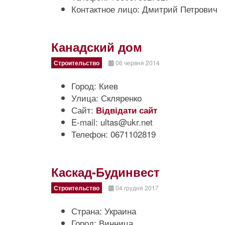
Контактное лицо:
Дмитрий Петрович
Канадский дом
Строительство
06 червня 2014
Город:
Киев
Улица:
Скляренко
Сайт:
Відвідати сайт
E-mail:
ultas@ukr.net
Телефон:
0671102819
Каскад-Будинвест
Строительство
04 грудня 2017
Страна:
Украина
Город:
Винница