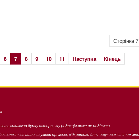
Сторінка 7
6
7
8
9
10
11
Наступна
Кінець
ua
жають виключно думку автора, яку редакція може не поділяти.
 дозволяється лише за умови прямого, відкритого для пошукових систем гіп