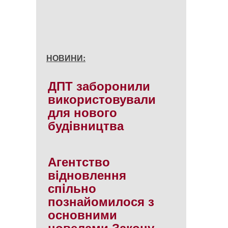
НОВИНИ:
ДПТ заборонили
використовували
для нового
будiвництва
Агентство
вiдновлення
спiльно
познайомилося з
основними
новелами Закону