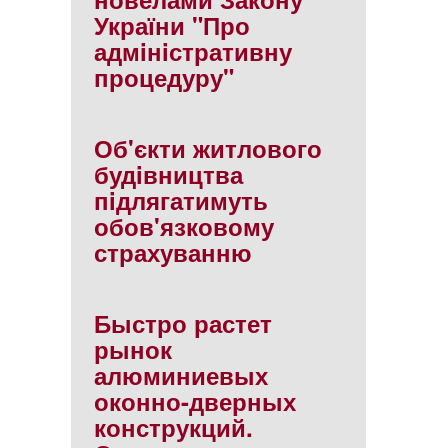
України "Про
адмiнiстративну
процедуру"
Об'єкти житлового
будiвництва
пiдлягатимуть
обов'язковому
страхуванню
Быстро растет
рынок
алюминиевых
оконно-дверных
конструкций.