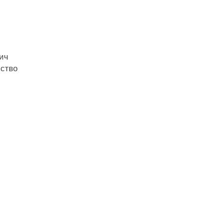
ич
ьство