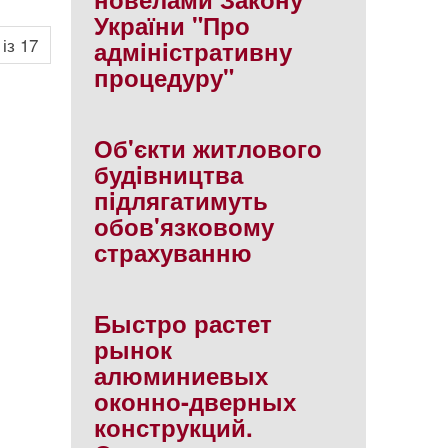
України "Про
 із 17
адмiнiстративну
процедуру"
Об'єкти житлового
будiвництва
пiдлягатимуть
обов'язковому
страхуванню
Быстро растет
рынок
алюминиевых
оконно-дверных
конструкций.