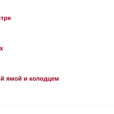
стре
х
й ямой и колодцем