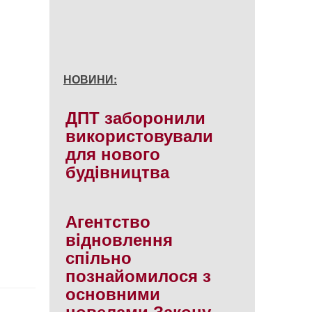
НОВИНИ:
ДПТ заборонили
використовували
для нового
будiвництва
Агентство
вiдновлення
спiльно
познайомилося з
основними
новелами Закону