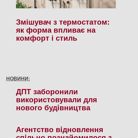
Змішувач з термостатом:
як форма впливає на
комфорт і стиль
НОВИНИ:
ДПТ заборонили
використовували для
нового будiвництва
Агентство вiдновлення
спiльно познайомилося з