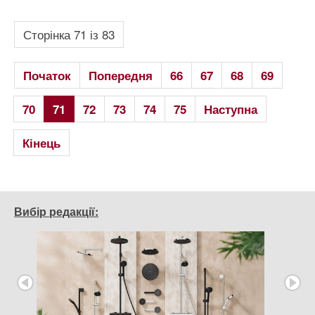
Сторінка 71 із 83
Початок
Попередня
66
67
68
69
70
71
72
73
74
75
Наступна
Кінець
Вибір редакції: