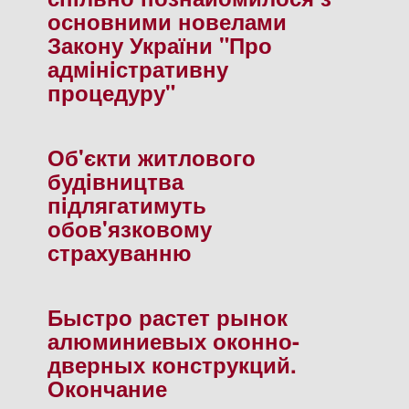
основними новелами
Закону України "Про
адмiнiстративну
процедуру"
Об'єкти житлового
будiвництва
пiдлягатимуть
обов'язковому
страхуванню
Быстро растет рынок
алюминиевых оконно-
дверных конструкций.
Окончание