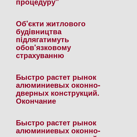
процедуру"
Об'єкти житлового
будiвництва
пiдлягатимуть
обов'язковому
страхуванню
Быстро растет рынок
алюминиевых оконно-
дверных конструкций.
Окончание
Быстро растет рынок
алюминиевых оконно-