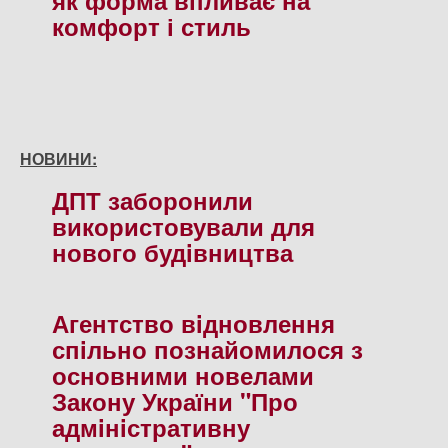
комфорт і стиль
НОВИНИ:
ДПТ заборонили
використовували для
нового будiвництва
Агентство вiдновлення
спiльно познайомилося з
основними новелами
Закону України "Про
адмiнiстративну