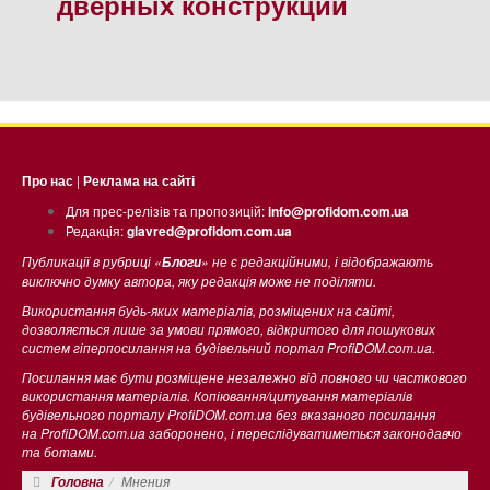
дверных конструкций
Про нас
|
Реклама на сайті
Для прес-релізів та пропозицій:
info@profidom.com.ua
Редакція:
glavred@profidom.com.ua
Публикації в рубриці «
» не є редакційними, і відображають
Блоги
виключно думку автора, яку редакція може не поділяти.
Використання будь-яких матеріалів, розміщених на сайті,
дозволяється лише за умови прямого, відкритого для пошукових
систем гіперпосилання на будівельний портал ProfiDOM.com.ua.
Посилання має бути розміщене незалежно від повного чи часткового
використання матеріалів. Копіювання/цитування матеріалів
будівельного порталу ProfiDOM.com.ua без вказаного посилання
на ProfiDOM.com.ua заборонено, і переслідуватиметься законодавчо
та ботами.
Мнения
Головна