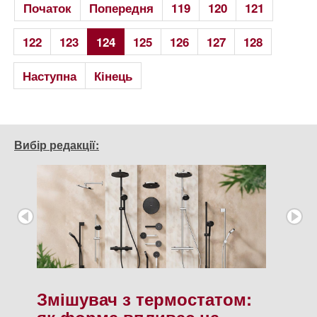
Початок
Попередня
119
120
121
122
123
124
125
126
127
128
Наступна
Кінець
Вибір редакції:
Змішувач з термостатом:
як форма впливає на