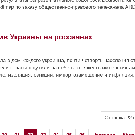
t dimap по заказу общественно-правового телеканала AR
тив Украины на россиянах
а в дом каждого украинца, почти четверть населения с
тели страны ощутили на себе всю тяжесть имперских а
его, изоляция, санкции, импортозамещение и инфляция.
Сторінка 22 і
20
21
22
23
24
25
26
Наступна
Кіне