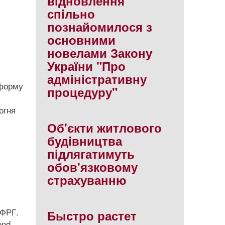
вiдновлення
спiльно
познайомилося з
основними
новелами Закону
України "Про
адмiнiстративну
тформу
процедуру"
огня
Об'єкти житлового
будiвництва
пiдлягатимуть
обов'язковому
страхуванню
 ФРГ.
Быстро растет
end,