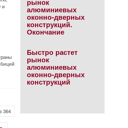
рынок
D и
алюминиевых
оконно-дверных
конструкций.
Окончание
Быстро растет
траны
рынок
мбиций
алюминиевых
оконно-дверных
конструкций
з 364
ць