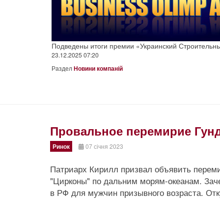
Подведены итоги премии «Украинский Строительн
23.12.2025 07:20
Раздел
Новини компаній
Провальное перемирие Гун
Ринок
07 січня 2023
Prev
Next
Патриарх Кирилл призвал объявить переми
"Цирконы" по дальним морям-океанам. Зач
в РФ для мужчин призывного возраста. От