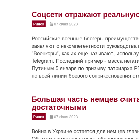
Соцсети отражают реальную
Ринок
07 січня 2023
Российские военные блогеры преимуществен
заявляют о некомпетентности руководства 
"Военкоры", как их еще называют, исполь
Telegram. Последний пример - масса негат
Путиным 5 января по призыву патриарха Р
по всей линии боевого соприкосновения стор
Большая часть немцев счит
достаточными
Ринок
07 січня 2023
Война в Украине остается для немцев глав
Об этом свидетельствуют обнародованные р