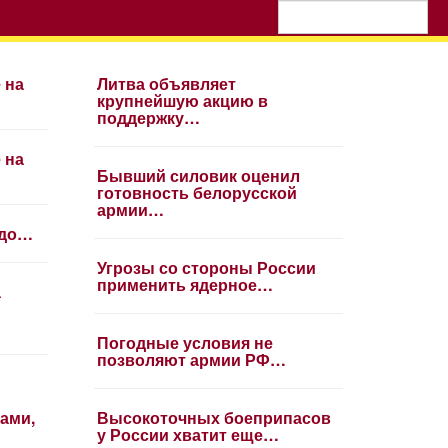
 на
Литва объявляет
крупнейшую акцию в
поддержку…
 на
Бывший силовик оценил
готовность белорусской
армии…
 до…
Угрозы со стороны России
применить ядерное…
а
Погодные условия не
позволяют армии РФ…
ами,
Высокоточных боеприпасов
у России хватит еще…