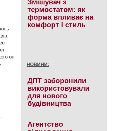
Змішувач з
термостатом: як
форма впливає на
комфорт і стиль
лось
ода,
ее
ет
ого он
ь
НОВИНИ:
ДПТ заборонили
використовували
для нового
будiвництва
,
Агентство