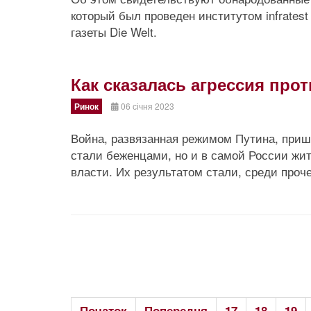
который был проведен институтом infrates
газеты Die Welt.
Как сказалась агрессия про
Ринок
06 січня 2023
Война, развязанная режимом Путина, пришл
стали беженцами, но и в самой России жи
власти. Их результатом стали, среди проч
Початок
Попередня
17
18
19