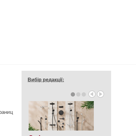
Вибір редакції:
раниц