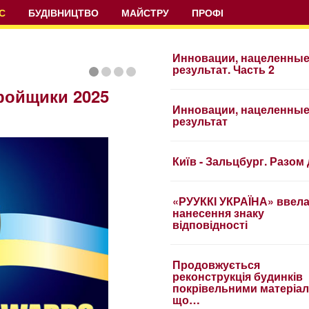
С
БУДІВНИЦТВО
МАЙСТРУ
ПРОФІ
Инновации, нацеленные
результат. Часть 2
ройщики 2025
Инновации, нацеленные
результат
Київ - Зальцбург. Разом
«РУУККІ УКРАЇНА» ввел
нанесення знаку
відповідності
Продовжується
реконструкція будинків
покрівельними матеріал
що…