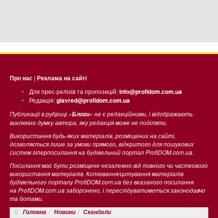
Про нас
|
Реклама на сайті
Для прес-релізів та пропозицій:
info@profidom.com.ua
Редакція:
glavred@profidom.com.ua
Публикації в рубриці «
» не є редакційними, і відображають
Блоги
виключно думку автора, яку редакція може не поділяти.
Використання будь-яких матеріалів, розміщених на сайті,
дозволяється лише за умови прямого, відкритого для пошукових
систем гіперпосилання на будівельний портал ProfiDOM.com.ua.
Посилання має бути розміщене незалежно від повного чи часткового
використання матеріалів. Копіювання/цитування матеріалів
будівельного порталу ProfiDOM.com.ua без вказаного посилання
на ProfiDOM.com.ua заборонено, і переслідуватиметься законодавчо
та ботами.
Головна
Новини
Скандали