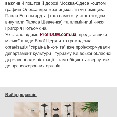
важливiй поштовiй дорозi Москва-Одеса коштом
графинi Олександри Браницької, тiтки помiщика
Павла Енгельгардта (того самого, у якого згодом
викупили Тараса Шевченка) та племiнницi князя
Григорiя Потьомкiна.
Як стало вiдомо
, представники
ProfiDOM.com.ua
мiської влади Бiлої Церкви та громадська
органiзацiя "Україна iнкогнiта" вже проiнформували
департамент культури i туризму Київської обласної
державної адмiнiстрацiї - там обiцяють звернутися
до правоохоронних органiв.
Вибір редакції: