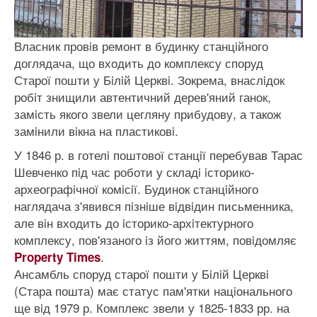
Власник провiв ремонт в будинку станцiйного
доглядача, що входить до комплексу споруд
Старої пошти у Бiлiй Церквi. Зокрема, внаслiдок
робiт знищили автентичний дерев'яний ганок,
замiсть якого звели цегляну прибудову, а також
замiнили вiкна на пластиковi.
У 1846 р. в готелi поштової станцiї перебував Тарас
Шевченко пiд час роботи у складi iсторико-
археографiчної комiсiї. Будинок станцiйного
наглядача з'явився пiзнiше вiдвiдин письменника,
але вiн входить до iсторико-архiтектурного
комплексу, пов'язаного iз його життям, повiдомляє
.
Property Times
Ансамбль споруд старої пошти у Бiлiй Церквi
(Стара пошта) має статус пам'ятки нацiонального
ще вiд 1979 р. Комплекс звели у 1825-1833 рр. на