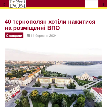
40 тернополян хотiли нажитися
на розмiщеннi ВПО
Скандали
14 березня 2024