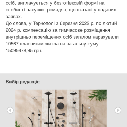
осiб, виплачується у безготiвковiй формi на
особистi рахунки громадян, що вказанi у поданих
заявах.
До слова, у Тернополi з березня 2022 р. по лютий
2024 р. компенсацiю за тимчасове розмiщення
внутрiшньо перемiщених осiб загалом нарахували
10567 власникам житла на загальну суму
15095678,95 грн.
Вибір редакції: