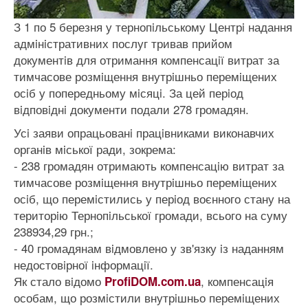
З 1 по 5 березня у тернопiльському Центрi надання
адмiнiстративних послуг тривав прийом
документiв для отримання компенсацiї витрат за
тимчасове розмiщення внутрiшньо перемiщених
осiб у попередньому мiсяцi. За цей перiод
вiдповiднi документи подали 278 громадян.
Усi заяви опрацьованi працiвниками виконавчих
органiв мiської ради, зокрема:
- 238 громадян отримають компенсацiю витрат за
тимчасове розмiщення внутрiшньо перемiщених
осiб, що перемiстились у перiод воєнного стану на
територiю Тернопiльської громади, всього на суму
238934,29 грн.;
- 40 громадянам вiдмовлено у зв'язку iз наданням
недостовiрної iнформацiї.
Як стало вiдомо
, компенсацiя
ProfiDOM.com.ua
особам, що розмiстили внутрiшньо перемiщених