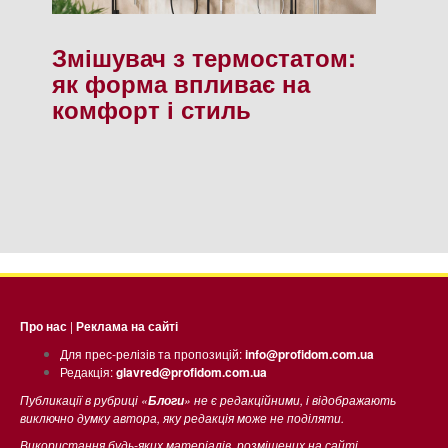
Змішувач з термостатом:
як форма впливає на
комфорт і стиль
Про нас
|
Реклама на сайті
Для прес-релізів та пропозицій:
info@profidom.com.ua
Редакція:
glavred@profidom.com.ua
Публикації в рубриці «
» не є редакційними, і відображають
Блоги
виключно думку автора, яку редакція може не поділяти.
Використання будь-яких матеріалів, розміщених на сайті,