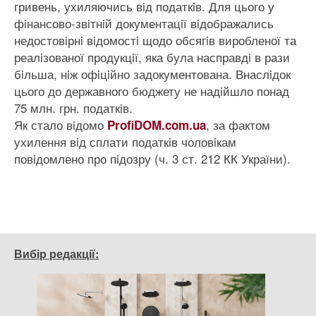
гривень, ухиляючись вiд податкiв. Для цього у
фiнансово-звiтнiй документацiї вiдображались
недостовiрнi вiдомостi щодо обсягiв виробленої та
реалiзованої продукцiї, яка була насправдi в рази
бiльша, нiж офiцiйно задокументована. Внаслiдок
цього до державного бюджету не надiйшло понад
75 млн. грн. податкiв.
Як стало вiдомо
, за фактом
ProfiDOM.com.ua
ухилення вiд сплати податкiв чоловiкам
повiдомлено про пiдозру (ч. 3 ст. 212 КК України).
Вибір редакції: