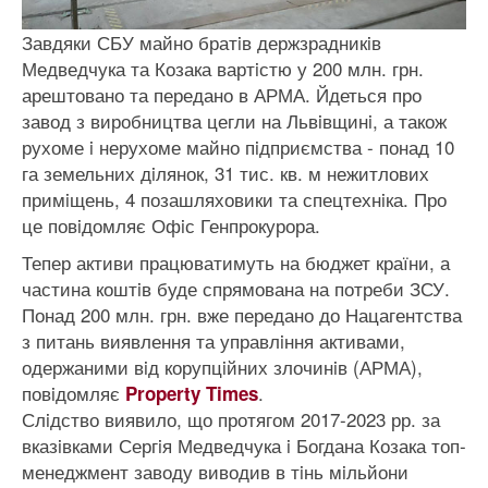
Завдяки СБУ майно братiв держзрадникiв
Медведчука та Козака вартiстю у 200 млн. грн.
арештовано та передано в АРМА. Йдеться про
завод з виробництва цегли на Львiвщинi, а також
рухоме i нерухоме майно пiдприємства - понад 10
га земельних дiлянок, 31 тис. кв. м нежитлових
примiщень, 4 позашляховики та спецтехнiка. Про
це повiдомляє Офiс Генпрокурора.
Тепер активи працюватимуть на бюджет країни, а
частина коштiв буде спрямована на потреби ЗСУ.
Понад 200 млн. грн. вже передано до Нацагентства
з питань виявлення та управлiння активами,
одержаними вiд корупцiйних злочинiв (АРМА),
повiдомляє
.
Property Times
Слiдство виявило, що протягом 2017-2023 рр. за
вказiвками Сергiя Медведчука i Богдана Козака топ-
менеджмент заводу виводив в тiнь мiльйони