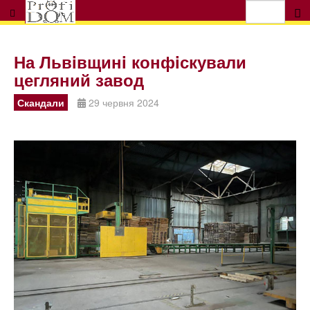
На Львiвщинi конфiскували
цегляний завод
Скандали
29 червня 2024