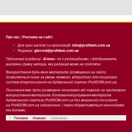
Про нас
|
Реклама на сайті
Для прес-релізів та пропозицій:
info@profidom.com.ua
Редакція:
glavred@profidom.com.ua
Публикації в рубриці «
» не є редакційними, і відображають
Блоги
виключно думку автора, яку редакція може не поділяти.
Використання будь-яких матеріалів, розміщених на сайті,
дозволяється лише за умови прямого, відкритого для пошукових
систем гіперпосилання на будівельний портал ProfiDOM.com.ua.
Посилання має бути розміщене незалежно від повного чи часткового
використання матеріалів. Копіювання/цитування матеріалів
будівельного порталу ProfiDOM.com.ua без вказаного посилання
на ProfiDOM.com.ua заборонено, і переслідуватиметься законодавчо
та ботами.
Скандали
Головна
Новини