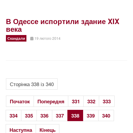
В Одессе испортили здание XIX
века
Скандали
19 лютого 2014
Сторінка 338 із 340
Початок
Попередня
331
332
333
334
335
336
337
338
339
340
Наступна
Кінець