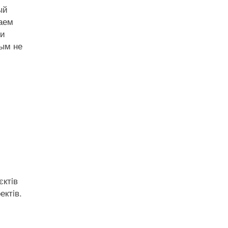
ый
аем
щи
рым не
єктiв
ектiв.