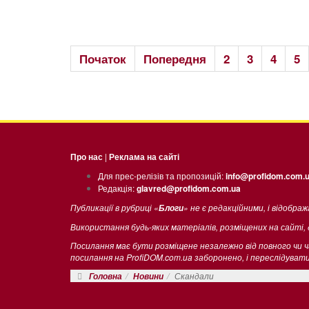
Початок
Попередня
2
3
4
5
Про нас
|
Реклама на сайті
Для прес-релізів та пропозицій:
info@profidom.com.
Редакція:
glavred@profidom.com.ua
Публикації в рубриці «
» не є редакційними, і відобра
Блоги
Використання будь-яких матеріалів, розміщених на сайті,
Посилання має бути розміщене незалежно від повного чи 
посилання на ProfiDOM.com.ua заборонено, і переслідува
Скандали
Головна
Новини