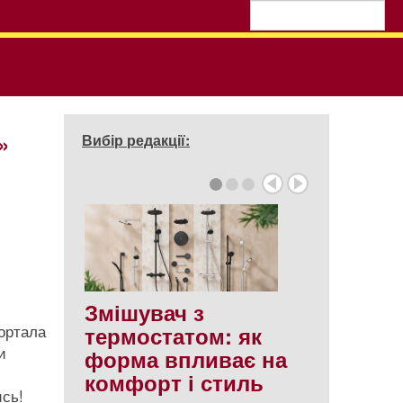
»
Вибір редакції:
Змішувач з
ортала
термостатом: як
и
форма впливає на
комфорт і стиль
сь!