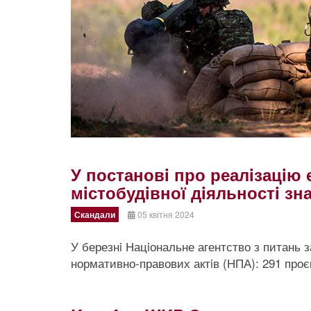
У постановi про реалiзацiю
мiстобудiвної дiяльностi з
Скандали
05 квітня 2024
У березнi Нацiональне агентство з питань з
нормативно-правових актiв (НПА): 291 проєк