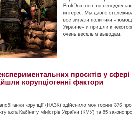
ProfiDom.com.ua неподдельн
интерес. Мы давно отслежив
все зигзаги политики «помо
Украине» и пришли к некото
очень веселым выводам.
 експериментальних проєктiв у сферi
найшли корупцiогеннi фактори
апобiгання корупцiї (НАЗК) здiйснило монiторинг 376 про
ту акта Кабiнету мiнiстрiв України (КМУ) та 85 законопро