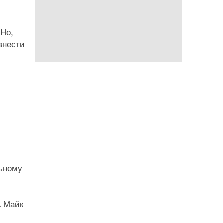
 Но,
внести
льному
А Майк