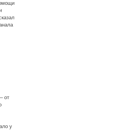
помощи
и
сказал
анала
– от
о
ало у