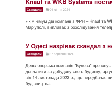
Knauf та WKB Systems пост
Скандали
04 квітня 2024
Як мінімум дві компанії з ФРН – Knauf та
Маріуполі, випливає з розслідування телеп
У Одесi назрiває скандал з
Скандали
27 березня 2024
Девелоперська компанiя "Будова" пропонує 
доплатити за добудову свого будинку, арг
вiд 14 листопада 2023 р., що передбачає в
будiвництва.