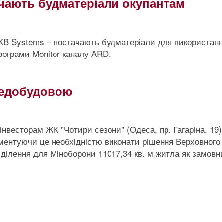
ачають будматеріали окупантам
 WKB Systems – постачають будматеріали для використанн
рограми Monitor каналу ARD.
 недобудовою
iнвесторам ЖК "Чотири сезони" (Одеса, пр. Гагарiна, 19)
ументуючи це необхiднiстю виконати рiшення Верховного
идiлення для Мiноборони 11017,34 кв. м житла як замовн