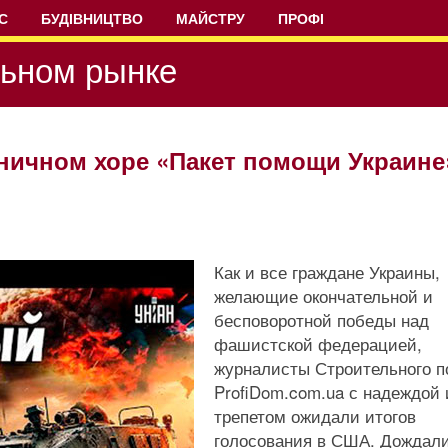
С
БУДІВНИЦТВО
МАЙСТРУ
ПРОФІ
льном рынке
ничном хоре «Пакет помощи Украине
Как и все граждане Украины,
желающие окончательной и
бесповоротной победы над
фашистской федерацией,
журналисты Строительного п
ProfiDom.com.ua с надеждой 
трепетом ожидали итогов
голосования в США. Дождали