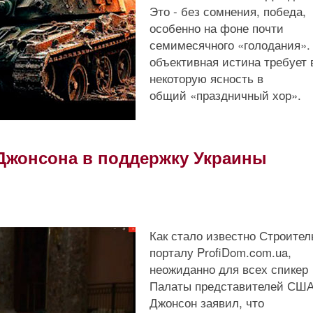
Это - без сомнения, победа,
особенно на фоне почти
семимесячного «голодания».
объективная истина требует 
некоторую ясность в
общий «праздничный хор».
Джонсона в поддержку Украины
Как стало известно Строите
порталу ProfiDom.com.ua,
неожиданно для всех спикер
Палаты представителей СШ
Джонсон заявил, что