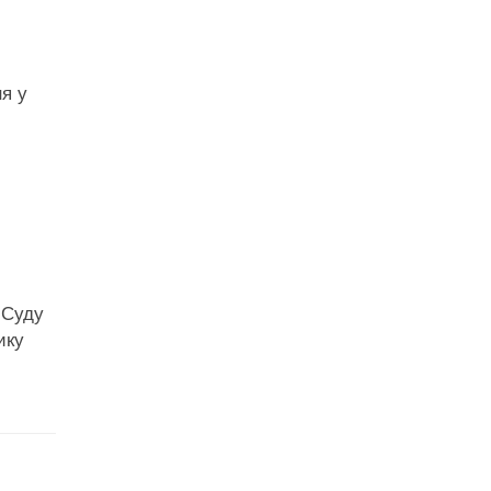
я у
 Суду
ику