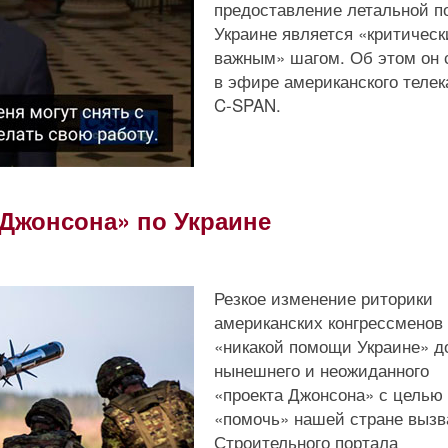
предоставление летальной 
Украине является «критическ
важным» шагом. Об этом он 
в эфире американского телек
C-SPAN.
Джонсона» по Украине
Резкое изменение риторики
американских конгрессменов 
«никакой помощи Украине» д
нынешнего и неожиданного
«проекта Джонсона» с целью
«помочь» нашей стране вызв
Строительного портала