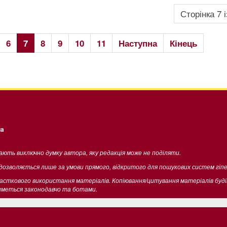
Сторінка 7 і
6
7
8
9
10
11
Наступна
Кінець
ua
жають виключно думку автора, яку редакція може не поділяти.
 дозволяється лише за умови прямого, відкритого для пошукових систем гіп
часткового використання матеріалів. Копіювання/цитування матеріалів буд
тиметься законодавчо та ботами.