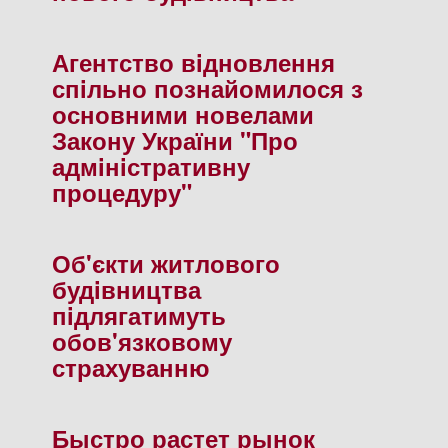
Агентство вiдновлення
спiльно познайомилося з
основними новелами
Закону України "Про
адмiнiстративну
процедуру"
Об'єкти житлового
будiвництва
пiдлягатимуть
обов'язковому
страхуванню
Быстро растет рынок