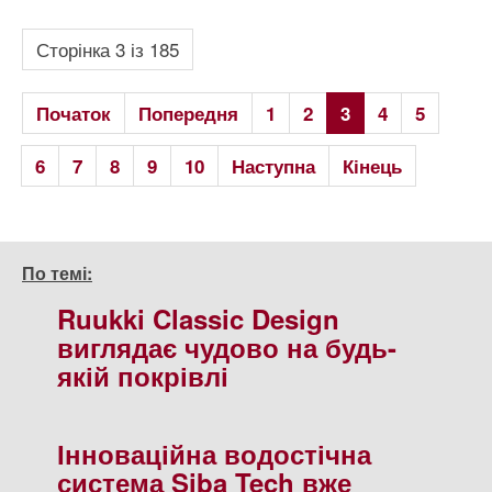
Сторінка 3 із 185
Початок
Попередня
1
2
3
4
5
6
7
8
9
10
Наступна
Кінець
По темі:
Ruukki Classic Design
виглядає чудово на будь-
якій покрівлі
Інноваційна водостічна
система Siba Tech вже