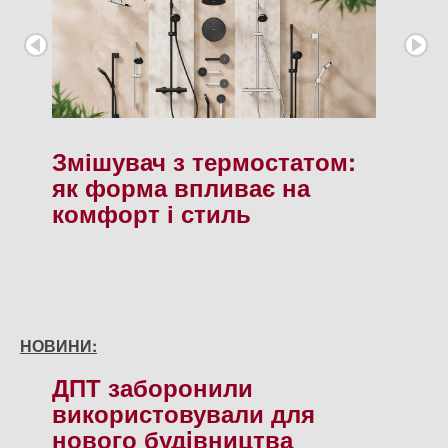
Змішувач з термостатом:
як форма впливає на
комфорт і стиль
НОВИНИ:
ДПТ заборонили
використовували для
нового будiвництва