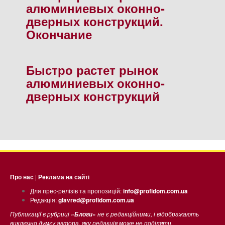
алюминиевых оконно-
дверных конструкций.
Окончание
Быстро растет рынок
алюминиевых оконно-
дверных конструкций
Про нас
|
Реклама на сайті
Для прес-релізів та пропозицій:
info@profidom.com.ua
Редакція:
glavred@profidom.com.ua
Публикації в рубриці «
» не є редакційними, і відображають
Блоги
виключно думку автора, яку редакція може не поділяти.