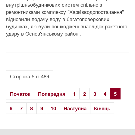
внутрiшньобудинкових систем спiльно з
ремонтниками комплексу "Харкiвводопостачання"
вiдновили подачу воду в багатоповерхових
будинках, якi були пошкодженi внаслiдок ракетного
удару в Основ'янському районi.
Сторінка 5 із 489
Початок
Попередня
1
2
3
4
5
6
7
8
9
10
Наступна
Кінець