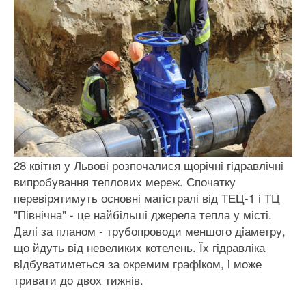
28 квiтня у Львовi розпочалися щорiчнi гiдравлiчнi
випробування теплових мереж. Спочатку
перевiрятимуть основнi магiстралi вiд ТЕЦ-1 i ТЦ
"Пiвнiчна" - це найбiльшi джерела тепла у мiстi.
Далi за планом - трубопроводи меншого дiаметру,
що йдуть вiд невеликих котелень. Їх гiдравлiка
вiдбуватиметься за окремим графiком, i може
тривати до двох тижнiв.