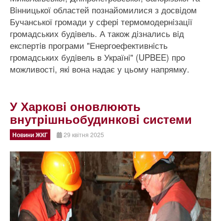
Вiнницької областей познайомилися з досвiдом
Бучанської громади у сферi термомодернiзацiї
громадських будiвель. А також дiзнались вiд
експертiв програми "Енергоефективнiсть
громадських будiвель в Українi" (UPBEE) про
можливостi, якi вона надає у цьому напрямку.
У Харковi оновлюють
внутрiшньобудинковi системи
Новини ЖКГ
29 квітня 2025