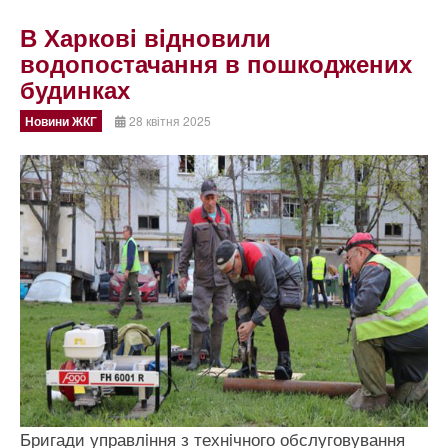
В Харковi вiдновили
водопостачання в пошкоджених
будинках
Новини ЖКГ
28 квітня 2025
Бригади управлiння з технiчного обслуговування