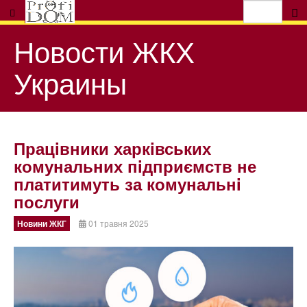
Новости ЖКХ
Украины
Працiвники харкiвських
комунальних пiдприємств не
платитимуть за комунальнi
послуги
Новини ЖКГ
01 травня 2025