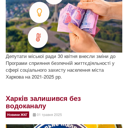
Депутати мiської ради 30 квiтня внесли змiни до
Програми сприяння безпечнiй життєдiяльностi у
сферi соцiального захисту населення мiста
Харкова на 2021-2025 рр.
Харкiв залишився без
водоканалу
Новини ЖКГ
01 травня 2025