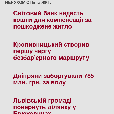
НЕРУХОМІСТЬ та ЖКГ:
Свiтовий банк надасть
кошти для компенсацiї за
пошкоджене житло
Кропивницький створив
першу чергу
безбар'єрного маршруту
Днiпряни заборгували 785
млн. грн. за воду
Львiвськiй громадi
повернуть дiлянку у
Брюховичах