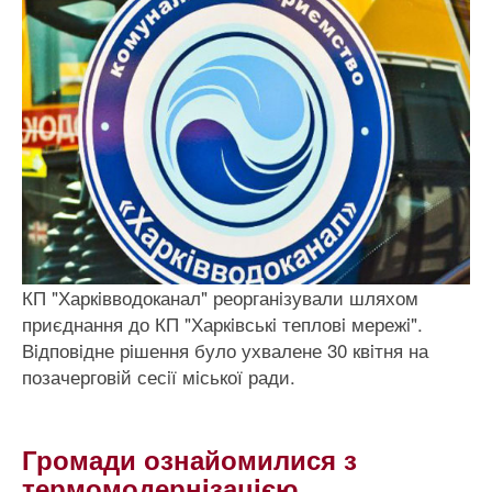
КП "Харкiвводоканал" реорганiзували шляхом
приєднання до КП "Харкiвськi тепловi мережi".
Вiдповiдне рiшення було ухвалене 30 квiтня на
позачерговiй сесiї мiської ради.
Громади ознайомилися з
термомодернiзацiєю