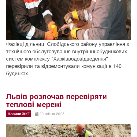
Фахiвцi дiльницi Слобiдського району управлiння з
технiчного обслуговування внутрiшньобудинкових
систем комплексу "Харкiвводовiдведення"
перевiрили та вiдремонтували комунiкацiї в 140
будинках.
Львiв розпочав перевiряти
тепловi мережi
Новини ЖКГ
29 квітня 2025