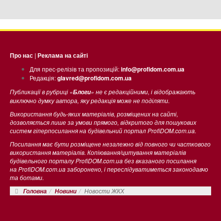
Про нас
|
Реклама на сайті
Для прес-релізів та пропозицій:
info@profidom.com.ua
Редакція:
glavred@profidom.com.ua
Публикації в рубриці «
» не є редакційними, і відображають
Блоги
виключно думку автора, яку редакція може не поділяти.
Використання будь-яких матеріалів, розміщених на сайті,
дозволяється лише за умови прямого, відкритого для пошукових
систем гіперпосилання на будівельний портал ProfiDOM.com.ua.
Посилання має бути розміщене незалежно від повного чи часткового
використання матеріалів. Копіювання/цитування матеріалів
будівельного порталу ProfiDOM.com.ua без вказаного посилання
на ProfiDOM.com.ua заборонено, і переслідуватиметься законодавчо
та ботами.
Новости ЖКХ
Головна
Новини