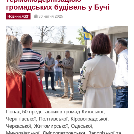
громадських будiвель у Бучi
Новини ЖКГ
30 квітня 2025
Понад 50 представникiв громад Київської,
Чернiгiвської, Полтавської, Кiровоградської,
Черкаської, Житомирської, Одеської,
Миколаївської, Днiпропетровської, Запорiзької та