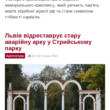
меморiального комплексу, який увiчнить пам'ять
жертв збройної агресiї рф та стане символом
стiйкостi харкiв'ян.
Львiв вiдреставрує стару
аварiйну арку у Стрийському
парку
Архітектура
22 листопада 2024