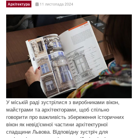
Архітектура
11 листопада 2024
У мiськiй радi зустрiлися з виробниками вiкон,
майстрами та архiтекторами, щоб спiльно
говорити про важливiсть збереження iсторичних
вiкон як невiд'ємної частини архiтектурної
спадщини Львова. Вiдповiдну зустрiч для