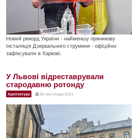
Новий рекорд України - найменшу пряникову
iнсталяцiя Дзеркального струменя - офiцiйно
зафiксували в Харковi.
У Львовi вiдреставрували
стародавню ротонду
Архітектура
26 листопада 2024