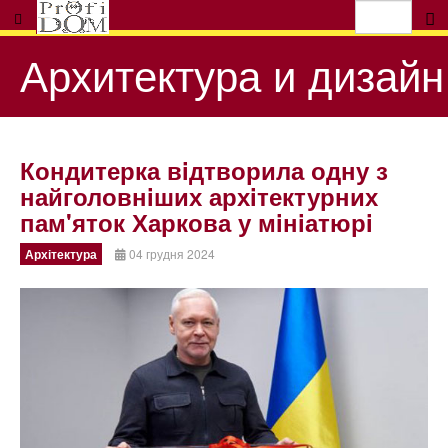
Архитектура и дизайн
Кондитерка вiдтворила одну з
найголовнiших архiтектурних
пам'яток Харкова у мiнiатюрi
Архітектура
04 грудня 2024