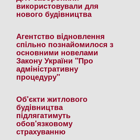
використовували для
нового будiвництва
Агентство вiдновлення
спiльно познайомилося з
основними новелами
Закону України "Про
адмiнiстративну
процедуру"
Об'єкти житлового
будiвництва
пiдлягатимуть
обов'язковому
страхуванню