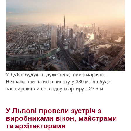
У Дубаї будують дуже тендiтний хмарочос.
Незважаючи на його висоту у 380 м, вiн буде
завширшки лише з одну квартиру - 22,5 м.
У Львовi провели зустрiч з
виробниками вiкон, майстрами
та архiтекторами