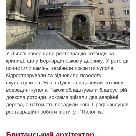
У Львовi завершили реставрацiю ротонди на
криницi, що у Бернардинському дворику. У ротондi
почистили камiнь, замiнили покриття купола,
вiдреставрували та вiдновили позолоту
скульптури св. Яна з Дуклi та вiдновили розписи
всерединi купола. Також облаштували благоустрiй
довкола ротонди, зокрема зрiзали два аварiйнi
дерева, а натомiсть посадили новi. Профiнансував
реставрацiйнi роботи iнститут "Полонiка".
Британський архiтектор