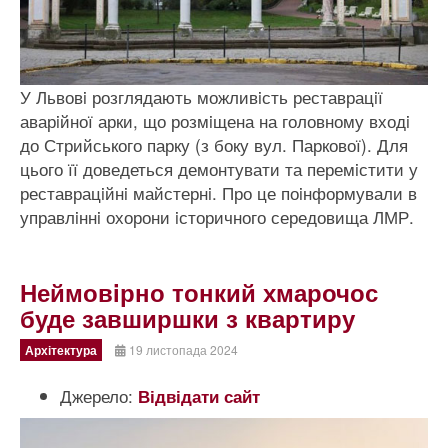
У Львовi розглядають можливiсть реставрацiї
аварiйної арки, що розмiщена на головному входi
до Стрийського парку (з боку вул. Паркової). Для
цього її доведеться демонтувати та перемiстити у
реставрацiйнi майстернi. Про це поiнформували в
управлiннi охорони iсторичного середовища ЛМР.
Неймовiрно тонкий хмарочос
буде завширшки з квартиру
Архітектура
19 листопада 2024
Джерело:
Відвідати сайт