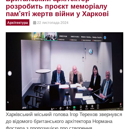
розробить проєкт меморiалу
пам'ятi жертв вiйни у Харковi
Архітектура
22 листопада 2024
Харкiвський мiський голова Iгор Терехов звернувся
до вiдомого британського архiтектора Нормана
Фостера з пропозицiєю про створення