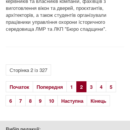
керiвникiв та власникiв компанiй, фахiвцiв з
виготовлення вiкон та дверей, проєктантiв,
архiтекторiв, а також студентiв органiзували
працiвники управлiння охорони iсторичного
середовища ЛМР та ЛКП "Бюро спадщини".
Сторінка 2 із 327
Початок
Попередня
1
2
3
4
5
6
7
8
9
10
Наступна
Кінець
Вибір редакції: