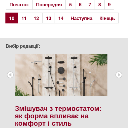
Початок
Попередня
5
6
7
8
9
10
11
12
13
14
Наступна
Кінець
Вибір редакції:
Змішувач з термостатом:
як форма впливає на
комфорт і стиль