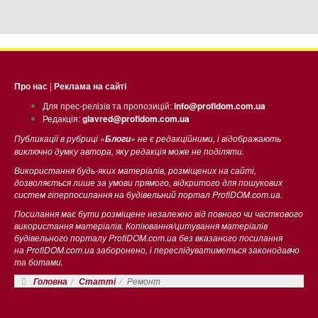
Про нас
|
Реклама на сайті
Для прес-релізів та пропозицій:
info@profidom.com.ua
Редакція:
glavred@profidom.com.ua
Публикації в рубриці «
» не є редакційними, і відображають
Блоги
виключно думку автора, яку редакція може не поділяти.
Використання будь-яких матеріалів, розміщених на сайті,
дозволяється лише за умови прямого, відкритого для пошукових
систем гіперпосилання на будівельний портал ProfiDOM.com.ua.
Посилання має бути розміщене незалежно від повного чи часткового
використання матеріалів. Копіювання/цитування матеріалів
будівельного порталу ProfiDOM.com.ua без вказаного посилання
на ProfiDOM.com.ua заборонено, і переслідуватиметься законодавчо
та ботами.
Ремонт
Головна
Статті