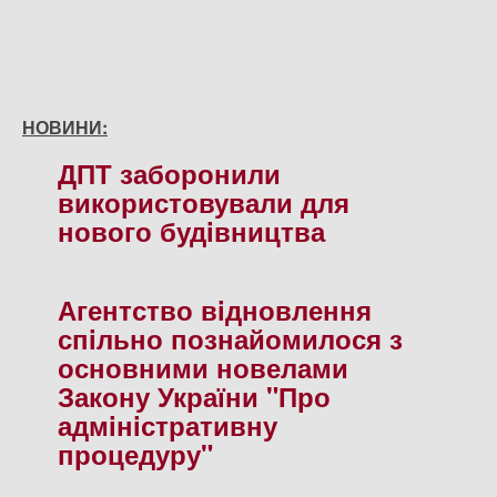
НОВИНИ:
ДПТ заборонили
використовували для
нового будiвництва
Агентство вiдновлення
спiльно познайомилося з
основними новелами
Закону України "Про
адмiнiстративну
процедуру"