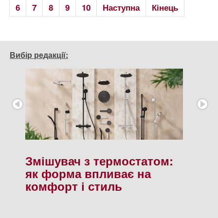
6
7
8
9
10
Наступна
Кінець
Вибір редакції:
Змішувач з термостатом:
як форма впливає на
комфорт і стиль