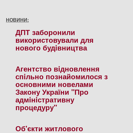
НОВИНИ:
ДПТ заборонили
використовували для
нового будiвництва
Агентство вiдновлення
спiльно познайомилося з
основними новелами
Закону України "Про
адмiнiстративну
процедуру"
Об'єкти житлового