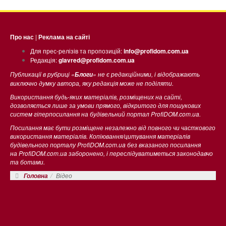
Про нас
|
Реклама на сайті
Для прес-релізів та пропозицій:
info@profidom.com.ua
Редакція:
glavred@profidom.com.ua
Публикації в рубриці «
» не є редакційними, і відображають
Блоги
виключно думку автора, яку редакція може не поділяти.
Використання будь-яких матеріалів, розміщених на сайті,
дозволяється лише за умови прямого, відкритого для пошукових
систем гіперпосилання на будівельний портал ProfiDOM.com.ua.
Посилання має бути розміщене незалежно від повного чи часткового
використання матеріалів. Копіювання/цитування матеріалів
будівельного порталу ProfiDOM.com.ua без вказаного посилання
на ProfiDOM.com.ua заборонено, і переслідуватиметься законодавчо
та ботами.
Відео
Головна