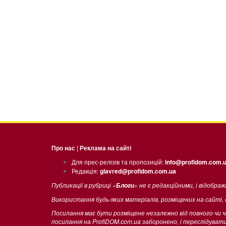
Про нас
|
Реклама на сайті
Для прес-релізів та пропозицій:
info@profidom.com.
Редакція:
glavred@profidom.com.ua
Публикації в рубриці «
» не є редакційними, і відобра
Блоги
Використання будь-яких матеріалів, розміщених на сайті,
Посилання має бути розміщене незалежно від повного чи 
посилання на ProfiDOM.com.ua заборонено, і переслідува