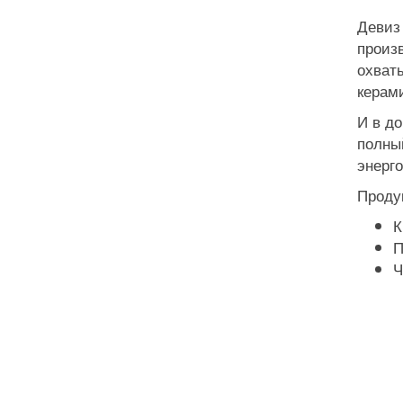
Девиз 
произ
охват
керам
И в до
полны
энерг
Проду
К
П
Ч