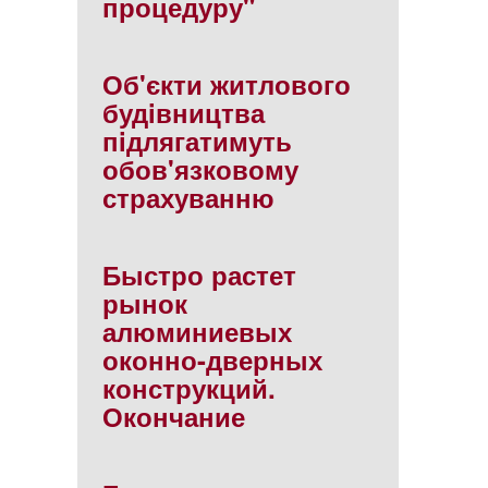
процедуру"
Об'єкти житлового
будiвництва
пiдлягатимуть
обов'язковому
страхуванню
Быстро растет
рынок
алюминиевых
оконно-дверных
конструкций.
Окончание