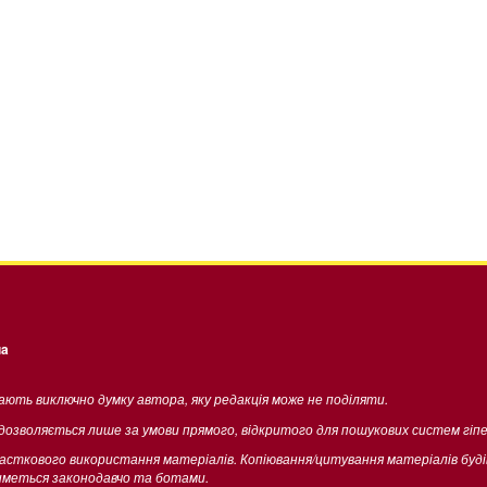
ua
жають виключно думку автора, яку редакція може не поділяти.
 дозволяється лише за умови прямого, відкритого для пошукових систем гіп
часткового використання матеріалів. Копіювання/цитування матеріалів буд
тиметься законодавчо та ботами.