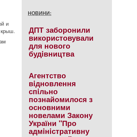
НОВИНИ:
ой и
ДПТ заборонили
 крыш.
використовували
там
для нового
будiвництва
Агентство
вiдновлення
спiльно
познайомилося з
основними
новелами Закону
України "Про
адмiнiстративну