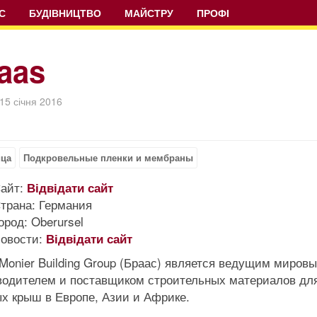
С
БУДІВНИЦТВО
МАЙСТРУ
ПРОФІ
aas
15 січня 2016
ица
Подкровельные пленки и мембраны
айт:
Відвідати сайт
трана:
Германия
ород:
Oberursel
овости:
Відвідати сайт
 Monier Building Group (Браас) является ведущим миров
водителем и поставщиком строительных материалов дл
ых крыш в Европе, Азии и Африке.