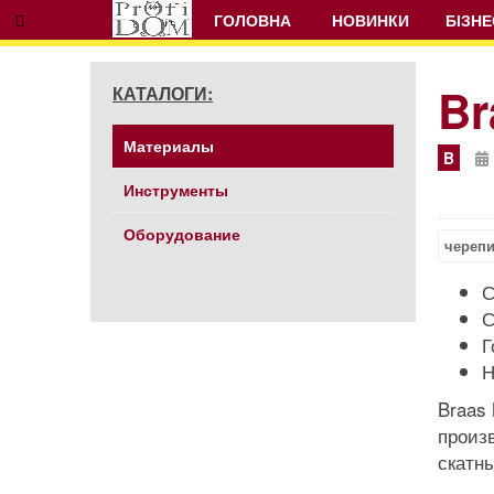
ГОЛОВНА
НОВИНКИ
БІЗНЕ
Br
КАТАЛОГИ:
Материалы
Prev
Next
B
Инструменты
Оборудование
череп
С
С
Г
Н
Braas
произ
скатн