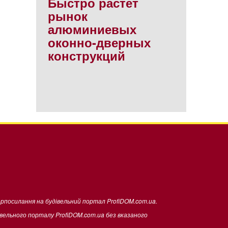
Быстро растет
рынок
алюминиевых
оконно-дверных
конструкций
ерпосилання на будівельний портал ProfiDOM.com.ua.
івельного порталу ProfiDOM.com.ua без вказаного