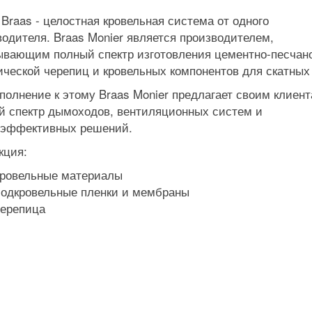
Braas - целостная кровельная система от одного
водителя. Braas Monier является производителем,
ывающим полный спектр изготовления цементно-песчан
ической черепиц и кровельных компонентов для скатных
полнение к этому Braas Monier предлагает своим клиен
й спектр дымоходов, вентиляционных систем и
оэффективных решений.
кция:
ровельные материалы
одкровельные пленки и мембраны
ерепица