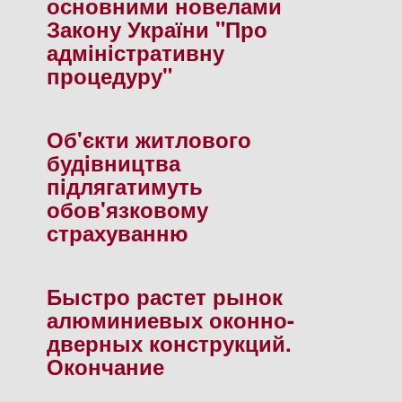
основними новелами
Закону України "Про
адмiнiстративну
процедуру"
Об'єкти житлового
будiвництва
пiдлягатимуть
обов'язковому
страхуванню
Быстро растет рынок
алюминиевых оконно-
дверных конструкций.
Окончание