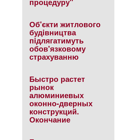
процедуру"
Об'єкти житлового
будiвництва
пiдлягатимуть
обов'язковому
страхуванню
Быстро растет
рынок
алюминиевых
оконно-дверных
конструкций.
Окончание