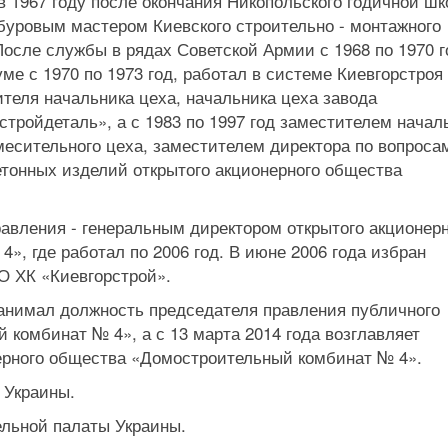
в 1967 году после окончания Никопольского годичной ш
 буровым мастером Киевского строительно - монтажного
осле службы в рядах Советской Армии с 1968 по 1970 г
ме с 1970 по 1973 год, работал в системе Киевгорстроя
теля начальника цеха, начальника цеха завода
тройдеталь», а с 1983 по 1997 год заместителем начал
месительного цеха, заместителем директора по вопроса
етонных изделий открытого акционерного общества
авления - генеральным директором открытого акционер
, где работал по 2006 год. В июне 2006 года избран
О ХК «Киевгорстрой».
 занимал должность председателя правления публичного
комбинат № 4», а с 13 марта 2014 года возглавляет
ерного общества «Домостроительный комбинат № 4».
 Украины.
ельной палаты Украины.