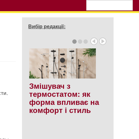
Вибір редакції:
Змішувач з
термостатом: як
сти.
форма впливає на
комфорт і стиль