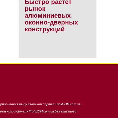
Быстро растет
рынок
алюминиевых
оконно-дверных
конструкций
ерпосилання на будівельний портал ProfiDOM.com.ua.
івельного порталу ProfiDOM.com.ua без вказаного