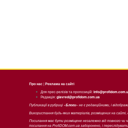
Про нас
|
Реклама на сайті
Для прес-релізів та пропозицій:
info@profidom.com.
Редакція:
glavred@profidom.com.ua
Публикації в рубриці «
» не є редакційними, і відобра
Блоги
Використання будь-яких матеріалів, розміщених на сайті,
Посилання має бути розміщене незалежно від повного чи 
посилання на ProfiDOM.com.ua заборонено, і переслідува