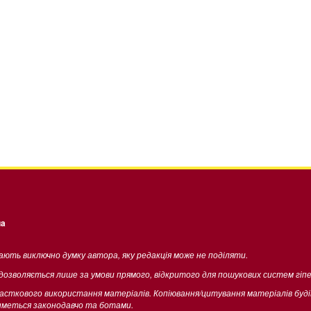
ua
жають виключно думку автора, яку редакція може не поділяти.
 дозволяється лише за умови прямого, відкритого для пошукових систем гіп
часткового використання матеріалів. Копіювання/цитування матеріалів буд
тиметься законодавчо та ботами.