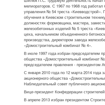
Шилюк П.С. трудовую деятельность начал 
мелиораторов. С 1967 по 1968 год работал
управления № 54 треста «Киевводстрой». П
обучения в Киевском строительном технику
должностях формовщика, мастера, замести
железобетонных изделий № 5 треста «Киевс
цеха, начальником объединенного бетонос
производства, директором завода железоб
«Домостроительный комбинат № 4».
В июле 1997 года избран председателем пр
общества «Домостроительный комбинат № 4»
председателем правления - президентом А
С января 2010 года по 12 марта 2014 года
акционерного общества «Домостроительный 
Наблюдательный совет публичного акцион
Вице-президент Конфедерации строителей
В апреле 2013 избран президентом Строит