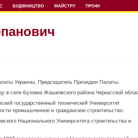
С
БУДІВНИЦТВО
МАЙСТРУ
ПРОФІ
епанович
алаты Украины, Председатель Президии Палаты.
у в селе Бузовка Жашковского района Черкасской обла
ский государственный технический Университет
ности промышленное и гражданское строительство.
евского Национального Университета строительства и