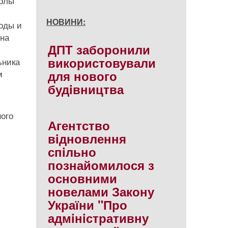
колы
НОВИНИ:
оды и
 на
ДПТ заборонили
використовували
ьника
м
для нового
будiвництва
ного
Агентство
вiдновлення
спiльно
познайомилося з
основними
новелами Закону
України "Про
адмiнiстративну