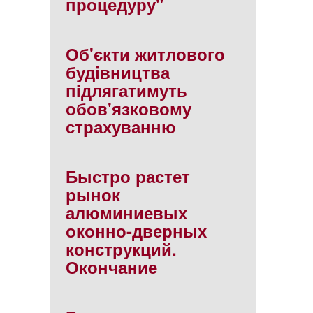
процедуру"
Об'єкти житлового
будiвництва
пiдлягатимуть
обов'язковому
страхуванню
Быстро растет
рынок
алюминиевых
оконно-дверных
конструкций.
Окончание