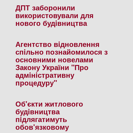
ДПТ заборонили
використовували для
нового будiвництва
Агентство вiдновлення
спiльно познайомилося з
основними новелами
Закону України "Про
адмiнiстративну
процедуру"
Об'єкти житлового
будiвництва
пiдлягатимуть
обов'язковому