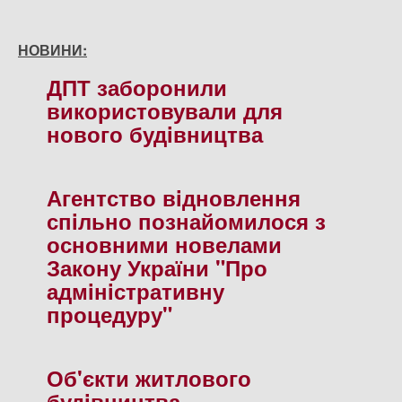
НОВИНИ:
ДПТ заборонили
використовували для
нового будiвництва
Агентство вiдновлення
спiльно познайомилося з
основними новелами
Закону України "Про
адмiнiстративну
процедуру"
Об'єкти житлового
будiвництва