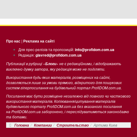
Про нас
|
Реклама на сайті
Для прес-релізів та пропозицій:
info@profidom.com.ua
Редакція:
glavred@profidom.com.ua
Публикації в рубриці «
» не є редакційними, і відображають
Блоги
виключно думку автора, яку редакція може не поділяти.
Використання будь-яких матеріалів, розміщених на сайті,
дозволяється лише за умови прямого, відкритого для пошукових
систем гіперпосилання на будівельний портал ProfiDOM.com.ua.
Посилання має бути розміщене незалежно від повного чи часткового
використання матеріалів. Копіювання/цитування матеріалів
будівельного порталу ProfiDOM.com.ua без вказаного посилання
на ProfiDOM.com.ua заборонено, і переслідуватиметься законодавчо
та ботами.
Артима Киев
Головна
Компании
Строительство