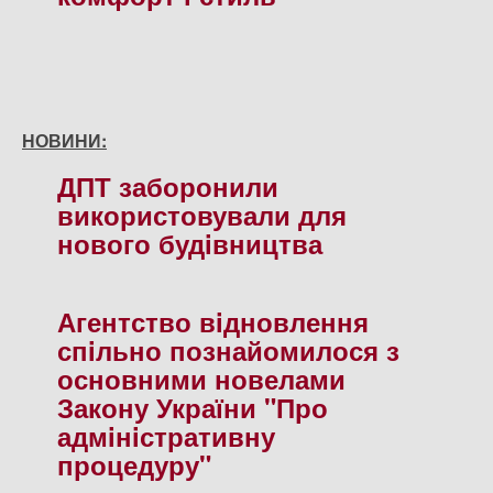
НОВИНИ:
ДПТ заборонили
використовували для
нового будiвництва
Агентство вiдновлення
спiльно познайомилося з
основними новелами
Закону України "Про
адмiнiстративну
процедуру"