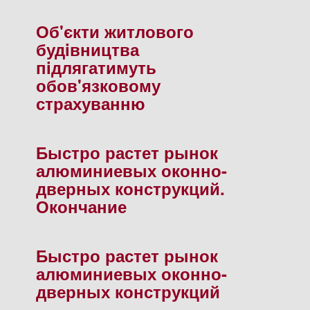
Об'єкти житлового
будiвництва
пiдлягатимуть
обов'язковому
страхуванню
Быстро растет рынок
алюминиевых оконно-
дверных конструкций.
Окончание
Быстро растет рынок
алюминиевых оконно-
дверных конструкций