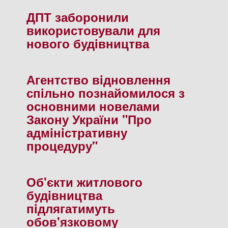
ДПТ заборонили
використовували для
нового будiвництва
Агентство вiдновлення
спiльно познайомилося з
основними новелами
Закону України "Про
адмiнiстративну
процедуру"
Об'єкти житлового
будiвництва
пiдлягатимуть
обов'язковому