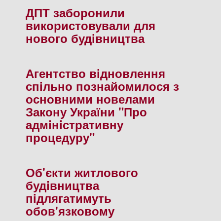
ДПТ заборонили
використовували для
нового будiвництва
Агентство вiдновлення
спiльно познайомилося з
основними новелами
Закону України "Про
адмiнiстративну
процедуру"
Об'єкти житлового
будiвництва
пiдлягатимуть
обов'язковому