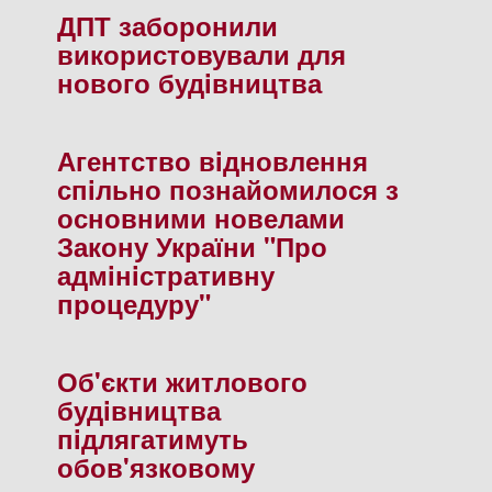
ДПТ заборонили
використовували для
нового будiвництва
Агентство вiдновлення
спiльно познайомилося з
основними новелами
Закону України "Про
адмiнiстративну
процедуру"
Об'єкти житлового
будiвництва
пiдлягатимуть
обов'язковому