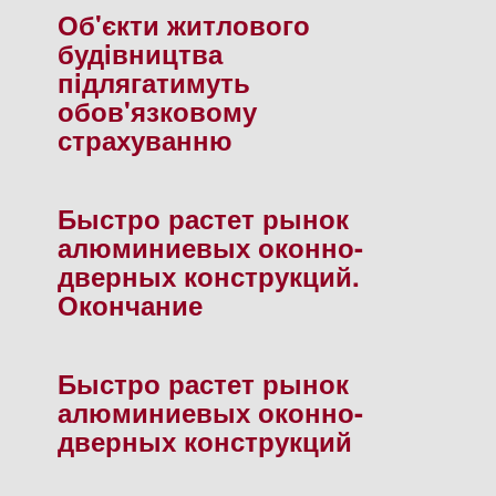
Об'єкти житлового
будiвництва
пiдлягатимуть
обов'язковому
страхуванню
Быстро растет рынок
алюминиевых оконно-
дверных конструкций.
Окончание
Быстро растет рынок
алюминиевых оконно-
дверных конструкций