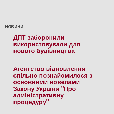
НОВИНИ:
ДПТ заборонили
використовували для
нового будiвництва
Агентство вiдновлення
спiльно познайомилося з
основними новелами
Закону України "Про
адмiнiстративну
процедуру"