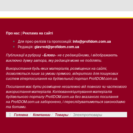
Про нас
|
Реклама на сайті
Для прес-релізів та пропозицій:
info@profidom.com.ua
Редакція:
glavred@profidom.com.ua
Публикації в рубриці «
» не є редакційними, і відображають
Блоги
виключно думку автора, яку редакція може не поділяти.
Використання будь-яких матеріалів, розміщених на сайті,
дозволяється лише за умови прямого, відкритого для пошукових
систем гіперпосилання на будівельний портал ProfiDOM.com.ua.
Посилання має бути розміщене незалежно від повного чи часткового
використання матеріалів. Копіювання/цитування матеріалів
будівельного порталу ProfiDOM.com.ua без вказаного посилання
на ProfiDOM.com.ua заборонено, і переслідуватиметься законодавчо
та ботами.
Электротовары
Головна
Компании
Товары