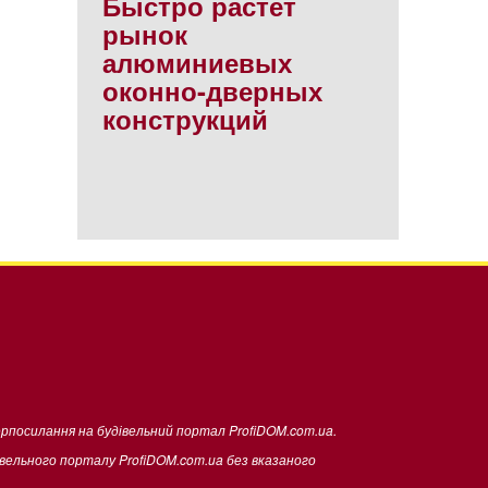
Быстро растет
рынок
алюминиевых
оконно-дверных
конструкций
ерпосилання на будівельний портал ProfiDOM.com.ua.
івельного порталу ProfiDOM.com.ua без вказаного