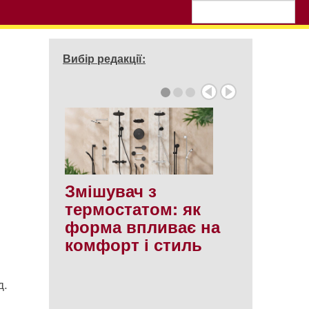
Вибір редакції:
Змішувач з
термостатом: як
форма впливає на
комфорт і стиль
д.