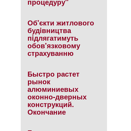
процедуру"
Об'єкти житлового
будiвництва
пiдлягатимуть
обов'язковому
страхуванню
Быстро растет
рынок
алюминиевых
оконно-дверных
конструкций.
Окончание