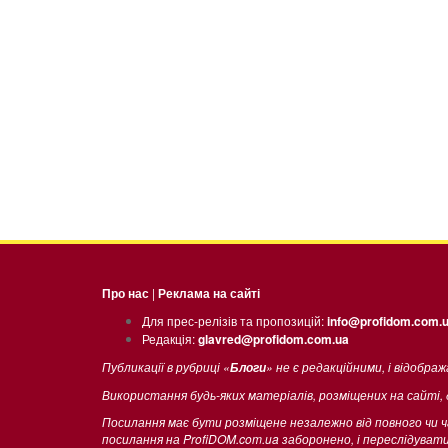
Про нас
|
Реклама на сайті
Для прес-релізів та пропозицій:
info@profidom.com.
Редакція:
glavred@profidom.com.ua
Публикації в рубриці «
» не є редакційними, і відобра
Блоги
Використання будь-яких матеріалів, розміщених на сайті,
Посилання має бути розміщене незалежно від повного чи 
посилання на ProfiDOM.com.ua заборонено, і переслідува