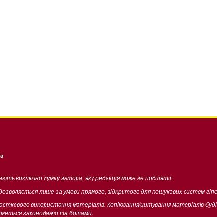
ua
жають виключно думку автора, яку редакція може не поділяти.
 дозволяється лише за умови прямого, відкритого для пошукових систем гіп
часткового використання матеріалів. Копіювання/цитування матеріалів буд
тиметься законодавчо та ботами.