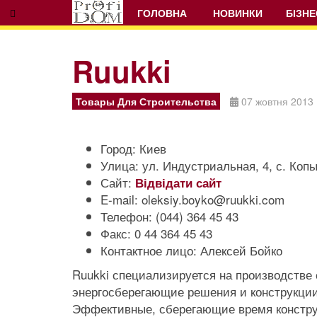
ГОЛОВНА
НОВИНКИ
БІЗНЕ
Ruukki
Prev
Next
Товары Для Строительства
07 жовтня 2013
Город:
Киев
Улица:
ул. Индустриальная, 4, с. Коп
Сайт:
Відвідати сайт
E-mail:
oleksiy.boyko@ruukki.com
Телефон:
(044) 364 45 43
Факс:
0 44 364 45 43
Контактное лицо:
Алексей Бойко
Ruukki специализируется на производстве 
энергосберегающие решения и конструкции
Эффективные, сберегающие время констру