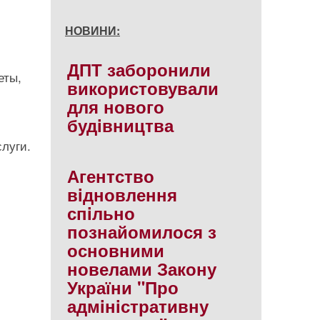
НОВИНИ:
ДПТ заборонили
еты,
використовували
для нового
будiвництва
слуги.
Агентство
вiдновлення
спiльно
познайомилося з
основними
новелами Закону
України "Про
адмiнiстративну