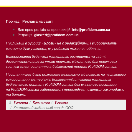
Про нас
|
Реклама на сайті
Для прес-релізів та пропозицій:
info@profidom.com.ua
Редакція:
glavred@profidom.com.ua
Публикації в рубриці «
» не є редакційними, і відображають
Блоги
виключно думку автора, яку редакція може не поділяти.
Використання будь-яких матеріалів, розміщених на сайті,
дозволяється лише за умови прямого, відкритого для пошукових
систем гіперпосилання на будівельний портал ProfiDOM.com.ua.
Посилання має бути розміщене незалежно від повного чи часткового
використання матеріалів. Копіювання/цитування матеріалів
будівельного порталу ProfiDOM.com.ua без вказаного посилання
на ProfiDOM.com.ua заборонено, і переслідуватиметься законодавчо
та ботами.
Головна
Компании
Товары
Климовский кабельный завод, ООО