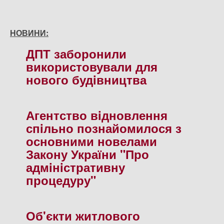
НОВИНИ:
ДПТ заборонили
використовували для
нового будiвництва
Агентство вiдновлення
спiльно познайомилося з
основними новелами
Закону України "Про
адмiнiстративну
процедуру"
Об'єкти житлового