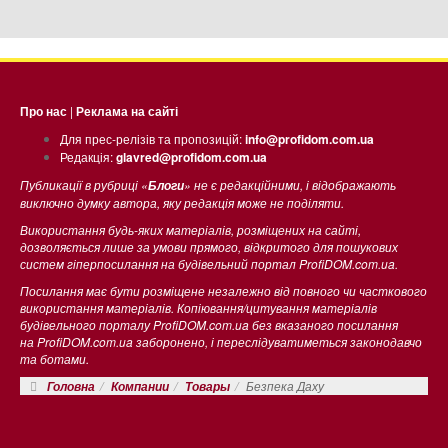
Про нас
|
Реклама на сайті
Для прес-релізів та пропозицій:
info@profidom.com.ua
Редакція:
glavred@profidom.com.ua
Публикації в рубриці «
» не є редакційними, і відображають
Блоги
виключно думку автора, яку редакція може не поділяти.
Використання будь-яких матеріалів, розміщених на сайті,
дозволяється лише за умови прямого, відкритого для пошукових
систем гіперпосилання на будівельний портал ProfiDOM.com.ua.
Посилання має бути розміщене незалежно від повного чи часткового
використання матеріалів. Копіювання/цитування матеріалів
будівельного порталу ProfiDOM.com.ua без вказаного посилання
на ProfiDOM.com.ua заборонено, і переслідуватиметься законодавчо
та ботами.
Безпека Даху
Головна
Компании
Товары