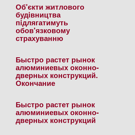
Об'єкти житлового
будiвництва
пiдлягатимуть
обов'язковому
страхуванню
Быстро растет рынок
алюминиевых оконно-
дверных конструкций.
Окончание
Быстро растет рынок
алюминиевых оконно-
дверных конструкций