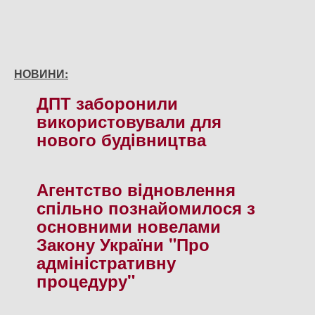
НОВИНИ:
ДПТ заборонили
використовували для
нового будiвництва
Агентство вiдновлення
спiльно познайомилося з
основними новелами
Закону України "Про
адмiнiстративну
процедуру"