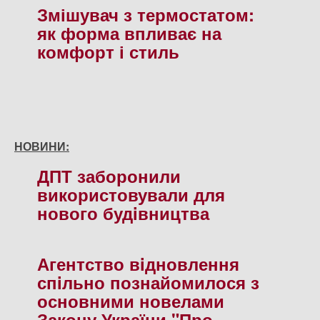
Змішувач з термостатом:
як форма впливає на
комфорт і стиль
НОВИНИ:
ДПТ заборонили
використовували для
нового будiвництва
Агентство вiдновлення
спiльно познайомилося з
основними новелами
Закону України "Про