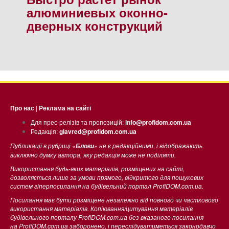
алюминиевых оконно-
дверных конструкций
Про нас
|
Реклама на сайті
Для прес-релізів та пропозицій:
info@profidom.com.ua
Редакція:
glavred@profidom.com.ua
Публикації в рубриці «
» не є редакційними, і відображають
Блоги
виключно думку автора, яку редакція може не поділяти.
Використання будь-яких матеріалів, розміщених на сайті,
дозволяється лише за умови прямого, відкритого для пошукових
систем гіперпосилання на будівельний портал ProfiDOM.com.ua.
Посилання має бути розміщене незалежно від повного чи часткового
використання матеріалів. Копіювання/цитування матеріалів
будівельного порталу ProfiDOM.com.ua без вказаного посилання
на ProfiDOM.com.ua заборонено, і переслідуватиметься законодавчо