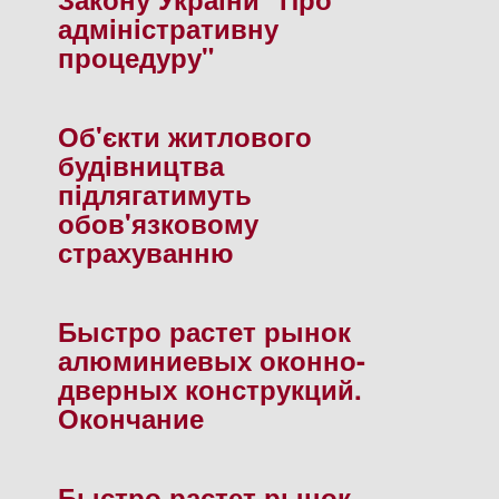
адмiнiстративну
процедуру"
Об'єкти житлового
будiвництва
пiдлягатимуть
обов'язковому
страхуванню
Быстро растет рынок
алюминиевых оконно-
дверных конструкций.
Окончание
Быстро растет рынок