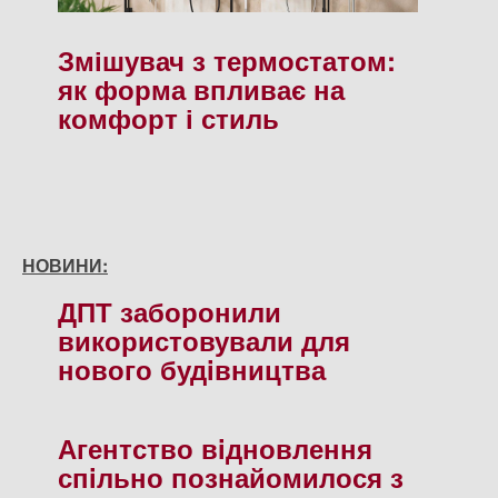
Змішувач з термостатом:
як форма впливає на
комфорт і стиль
НОВИНИ:
ДПТ заборонили
використовували для
нового будiвництва
Агентство вiдновлення
спiльно познайомилося з