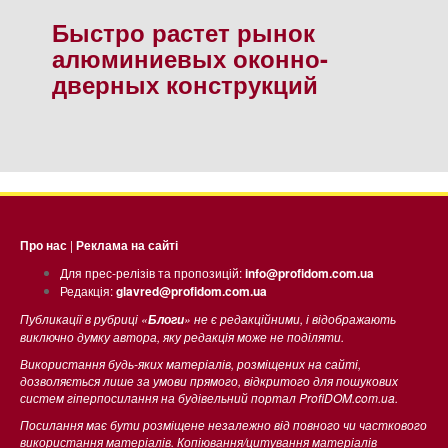
Быстро растет рынок
алюминиевых оконно-
дверных конструкций
Про нас
|
Реклама на сайті
Для прес-релізів та пропозицій:
info@profidom.com.ua
Редакція:
glavred@profidom.com.ua
Публикації в рубриці «
» не є редакційними, і відображають
Блоги
виключно думку автора, яку редакція може не поділяти.
Використання будь-яких матеріалів, розміщених на сайті,
дозволяється лише за умови прямого, відкритого для пошукових
систем гіперпосилання на будівельний портал ProfiDOM.com.ua.
Посилання має бути розміщене незалежно від повного чи часткового
використання матеріалів. Копіювання/цитування матеріалів