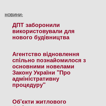
НОВИНИ:
ДПТ заборонили
використовували для
нового будiвництва
Агентство вiдновлення
спiльно познайомилося з
основними новелами
Закону України "Про
адмiнiстративну
процедуру"
Об'єкти житлового