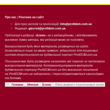
Про нас
|
Реклама на сайті
Для прес-релізів та пропозицій:
info@profidom.com.ua
Редакція:
glavred@profidom.com.ua
Публикації в рубриці «
» не є редакційними, і відображають
Блоги
виключно думку автора, яку редакція може не поділяти.
Використання будь-яких матеріалів, розміщених на сайті,
дозволяється лише за умови прямого, відкритого для пошукових
систем гіперпосилання на будівельний портал ProfiDOM.com.ua.
Посилання має бути розміщене незалежно від повного чи часткового
використання матеріалів. Копіювання/цитування матеріалів
будівельного порталу ProfiDOM.com.ua без вказаного посилання
на ProfiDOM.com.ua заборонено, і переслідуватиметься законодавчо
та ботами.
Пять мифов о пластиковых окнах
Головна
Мнения
Блоги