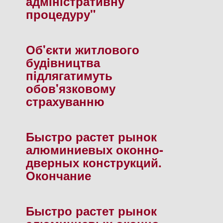
адмiнiстративну
процедуру"
Об'єкти житлового
будiвництва
пiдлягатимуть
обов'язковому
страхуванню
Быстро растет рынок
алюминиевых оконно-
дверных конструкций.
Окончание
Быстро растет рынок