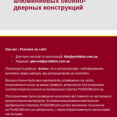
алюминиевых оконно-
дверных конструкций
Про нас
|
Реклама на сайті
Для прес-релізів та пропозицій:
info@profidom.com.ua
Редакція:
glavred@profidom.com.ua
Публикації в рубриці «
» не є редакційними, і відображають
Блоги
виключно думку автора, яку редакція може не поділяти.
Використання будь-яких матеріалів, розміщених на сайті,
дозволяється лише за умови прямого, відкритого для пошукових
систем гіперпосилання на будівельний портал ProfiDOM.com.ua.
Посилання має бути розміщене незалежно від повного чи часткового
використання матеріалів. Копіювання/цитування матеріалів
будівельного порталу ProfiDOM.com.ua без вказаного посилання
на ProfiDOM.com.ua заборонено, і переслідуватиметься законодавчо
та ботами.