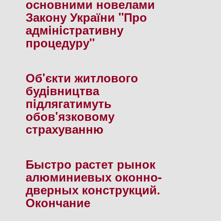
основними новелами
Закону України "Про
адмiнiстративну
процедуру"
Об'єкти житлового
будiвництва
пiдлягатимуть
обов'язковому
страхуванню
Быстро растет рынок
алюминиевых оконно-
дверных конструкций.
Окончание