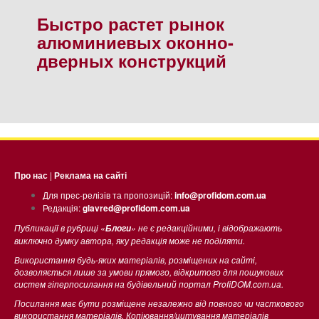
Быстро растет рынок
алюминиевых оконно-
дверных конструкций
Про нас
|
Реклама на сайті
Для прес-релізів та пропозицій:
info@profidom.com.ua
Редакція:
glavred@profidom.com.ua
Публикації в рубриці «
» не є редакційними, і відображають
Блоги
виключно думку автора, яку редакція може не поділяти.
Використання будь-яких матеріалів, розміщених на сайті,
дозволяється лише за умови прямого, відкритого для пошукових
систем гіперпосилання на будівельний портал ProfiDOM.com.ua.
Посилання має бути розміщене незалежно від повного чи часткового
використання матеріалів. Копіювання/цитування матеріалів