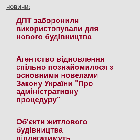
НОВИНИ:
ДПТ заборонили
використовували для
нового будiвництва
Агентство вiдновлення
спiльно познайомилося з
основними новелами
Закону України "Про
адмiнiстративну
процедуру"
Об'єкти житлового
будiвництва
пiдлягатимуть