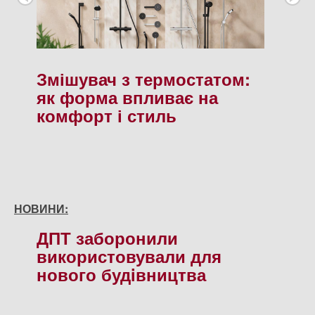
Змішувач з термостатом:
як форма впливає на
комфорт і стиль
НОВИНИ:
ДПТ заборонили
використовували для
нового будiвництва