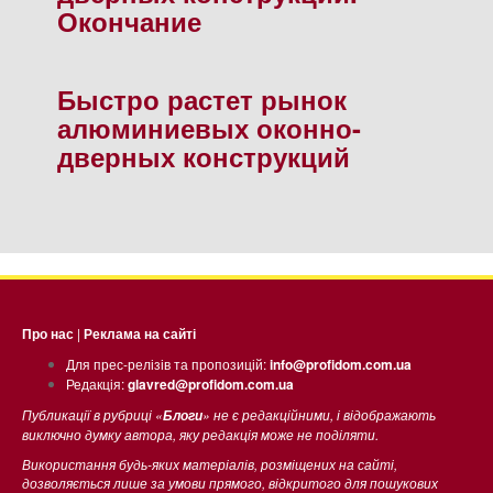
Окончание
Быстро растет рынок
алюминиевых оконно-
дверных конструкций
Про нас
|
Реклама на сайті
Для прес-релізів та пропозицій:
info@profidom.com.ua
Редакція:
glavred@profidom.com.ua
Публикації в рубриці «
» не є редакційними, і відображають
Блоги
виключно думку автора, яку редакція може не поділяти.
Використання будь-яких матеріалів, розміщених на сайті,
дозволяється лише за умови прямого, відкритого для пошукових