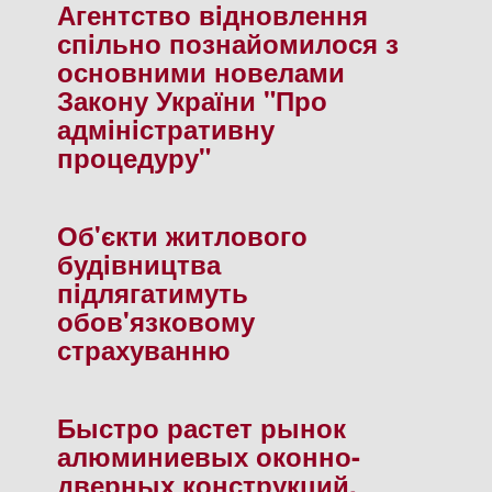
Агентство вiдновлення
спiльно познайомилося з
основними новелами
Закону України "Про
адмiнiстративну
процедуру"
Об'єкти житлового
будiвництва
пiдлягатимуть
обов'язковому
страхуванню
Быстро растет рынок
алюминиевых оконно-
дверных конструкций.