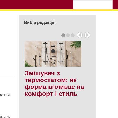
Вибір редакції:
Змішувач з
термостатом: як
форма впливає на
комфорт і стиль
лотки
ации,