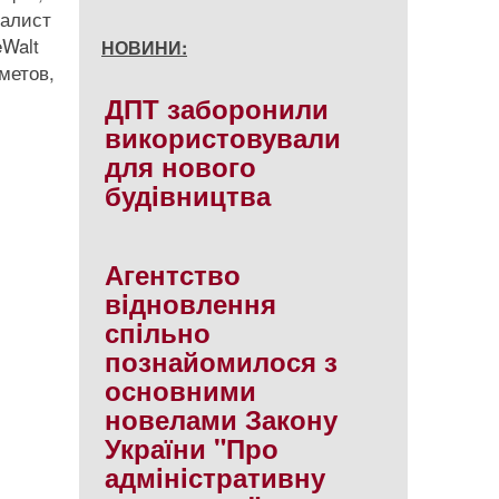
иалист
Walt
НОВИНИ:
метов,
ДПТ заборонили
використовували
для нового
будiвництва
Агентство
вiдновлення
спiльно
познайомилося з
основними
новелами Закону
України "Про
адмiнiстративну