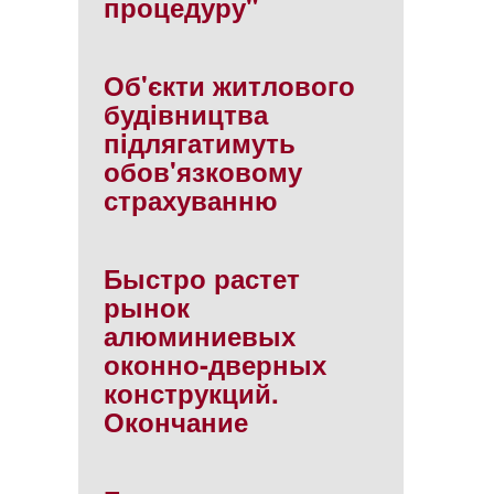
процедуру"
Об'єкти житлового
будiвництва
пiдлягатимуть
обов'язковому
страхуванню
Быстро растет
рынок
алюминиевых
оконно-дверных
конструкций.
Окончание